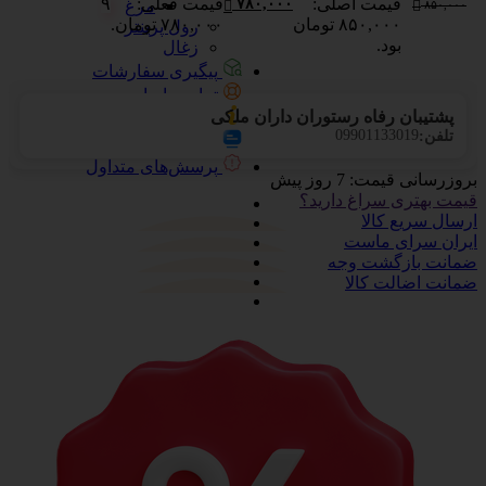
قیمت اصلی:
قیمت فعلی:
۹
۷۸۰,۰۰۰
مرغ
۸۵۰,۰۰۰
۸۵۰,۰۰۰ تومان
۷۸۰,۰۰۰ تومان.
رول پرینتر
بود.
زغال
پیگیری سفارشات
تماس با ما
پشتیبان رفاه رستوران داران ملکی
درباره ما
09901133019
تلفن:
آرشیو بلاگ
پرسش‌های متداول
بروزرسانی قیمت:
7 روز پیش
قیمت بهتری سراغ دارید؟
ارسال سریع کالا
ایران سرای ماست
ضمانت بازگشت وجه
ضمانت اضالت کالا