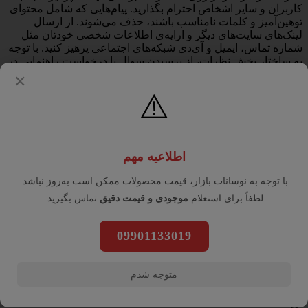
کاربران و سایر اشخاص احترام بگذارید. پیام‌هایی که شامل محتوای
توهین‌آمیز و کلمات نامناسب باشند، حذف می‌شوند. از ارسال
لینک‌های سایت‌های دیگر و ارایه‌ی اطلاعات شخصی خودتان مثل
شماره تماس، ایمیل و آی‌دی شبکه‌های اجتماعی پرهیز کنید. با توجه
به ساختار بخش نظرات، از پرسیدن سوال یا درخواست راهنمایی در
این بخش خودداری کرده و سوالات خود را در بخش «پرسش و
✕
پاسخ» مطرح کنید. هرگونه نقد و نظر در خصوص سایت فروشگاه
⚠️
ما، خدمات و درخواست کالا را با ایمیل info@yourdomain.com یا با
شماره‌ی ۰۰۰۰ - ۰۲۱ در میان بگذارید و از نوشتن آن‌ها در بخش
نظرات خودداری کنید.
ثبت نظر
اطلاعیه مهم
پرسش و پاسخ
با توجه به نوسانات بازار، قیمت محصولات ممکن است به‌روز نباشد.
لطفاً برای استعلام
موجودی و قیمت دقیق
تماس بگیرید:
0 پرسش و پاسخ
شما هم درباره این کالا پرسش ثبت کنید
0 پرسش و پاسخ
09901133019
بازگشت
جست و جو محصولات
متوجه شدم