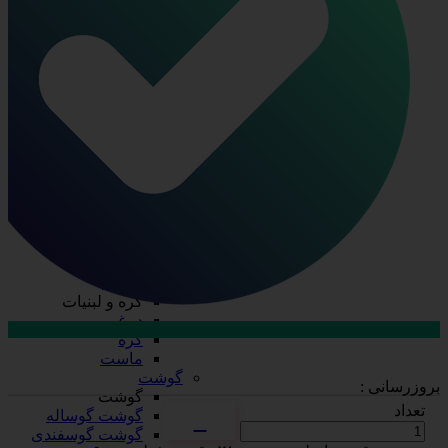
ظرف چند پرسی
ظرف دو پرسی
فویل آلومینیومی
ظروف یکبار مصرف
ظروف یکبار مصرف
درب ظروف
دستکش
سفره
سلفون
ظرف پلاستیکی
قاشق، چنگال، کارد
کیسه فریزر
لیوان
نایلکس
کره و لبنیات
کره و لبنیات
دوغ
کره
ارتباط با فروش در بله
ماست
تماس با کارشناسان
گوشت
بروزرسانی :
گوشت
تعداد
گوشت گوساله
گوشت گوسفندی