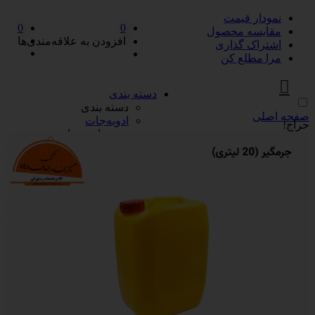
نمودار قیمت
0
0
مقایسه محصول
افزودن به علاقه‌مندی‌ها
اشتراک گذاری
مرا مطلع کن
دسته بندی
دسته بندی
صفحه اصلی
ادویه‌جات
حراج!
ادویه‌جات
آویشن
ادویه مخلوط
دارچین
زردچوبه
سماق
فلفل
پیازها
پیازها
پوره پیاز
پیاز چیپسی
پیاز سرخ شده
پیاز نگینی
سرکه و آبلیمو