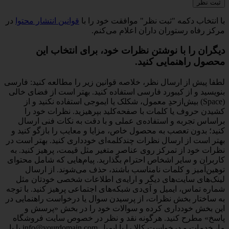
با انتخاب دکمه "ثبت نظر" موافقت خود را با
قوانین انتشار محتوا
در
مرکز رفاه رستوران داران اعلام می‌کنم.
دیگران را با نوشتن نظرات خود، برای انتخاب این
محصول راهنمایی کنید.
لطفا پیش از ارسال نظر، خلاصه قوانین زیر را مطالعه کنید: فارسی
بنویسید و از کیبورد فارسی استفاده کنید. بهتر است از فضای خالی
(Space) بیش‌از‌حدِ معمول، شکلک یا ایموجی استفاده نکنید و از
کشیدن حروف یا کلمات با صفحه‌کلید بپرهیزید. نظرات خود را
براساس تجربه و استفاده‌ی عملی و با دقت به نکات فنی ارسال
کنید؛ بدون تعصب به محصول خاص، مزایا و معایب را بازگو کنید و
بهتر است از ارسال نظرات چندکلمه‌‌ای خودداری کنید. بهتر است در
نظرات خود از تمرکز روی عناصر متغیر مثل قیمت، پرهیز کنید. به
کاربران و سایر اشخاص احترام بگذارید. پیام‌هایی که شامل محتوای
توهین‌آمیز و کلمات نامناسب باشند، حذف می‌شوند. از ارسال
لینک‌های سایت‌های دیگر و ارایه‌ی اطلاعات شخصی خودتان مثل
شماره تماس، ایمیل و آی‌دی شبکه‌های اجتماعی پرهیز کنید. با توجه
به ساختار بخش نظرات، از پرسیدن سوال یا درخواست راهنمایی در
این بخش خودداری کرده و سوالات خود را در بخش «پرسش و
پاسخ» مطرح کنید. هرگونه نقد و نظر در خصوص سایت فروشگاه
ما، خدمات و درخواست کالا را با ایمیل info@yourdomain.com یا با