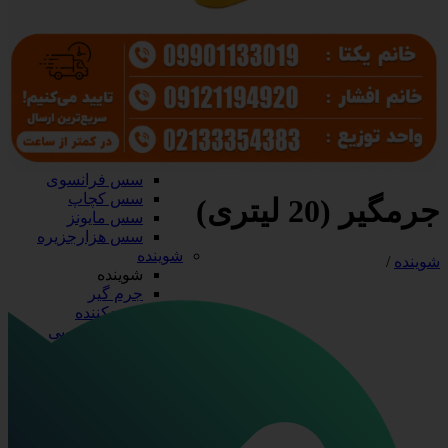
سرکه و آبلیمو
آب نارنج
آبلیمو
سرکه
سس، رب و زیتون
سس، رب و زیتون
رب گوجه
زیتون
زیتون پرورده
سس فرانسوی
سس کچاپ
جرمگیر (20 لیتری)
سس مایونز
سس هزارجزیره
شوینده
شوینده
/
شوینده
جرم گیر
سفیدکننده
مایع دستشویی
مایع ظرفشویی
ظروف آلومینیومی
ظروف آلومینیومی
درب آلومینیومی
دیس آلومینیومی
ظرف تک پرسی