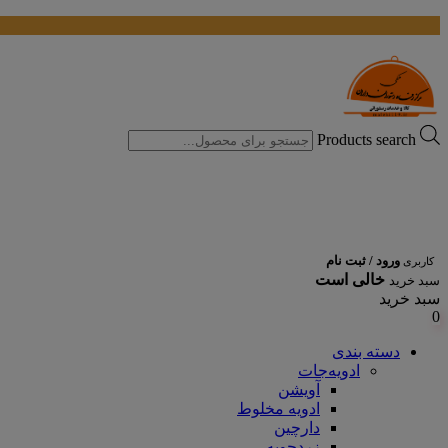
Products search
ورود / ثبت نام
کاربری
خالی است
سبد خرید
سبد خرید
0
دسته بندی
ادویه‌جات
آویشن
ادویه مخلوط
دارچین
زردچوبه