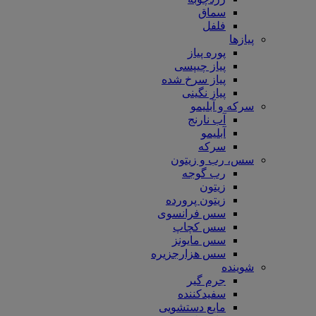
سماق
فلفل
پیازها
پوره پیاز
پیاز چیپسی
پیاز سرخ شده
پیاز نگینی
سرکه و آبلیمو
آب نارنج
آبلیمو
سرکه
سس، رب و زیتون
رب گوجه
زیتون
زیتون پرورده
سس فرانسوی
سس کچاپ
سس مایونز
سس هزارجزیره
شوینده
جرم گیر
سفیدکننده
مایع دستشویی