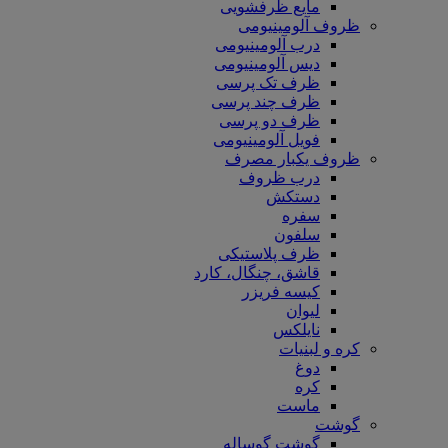
مایع ظرفشویی
ظروف آلومینیومی
درب آلومینیومی
دیس آلومینیومی
ظرف تک پرسی
ظرف چند پرسی
ظرف دو پرسی
فویل آلومینیومی
ظروف یکبار مصرف
درب ظروف
دستکش
سفره
سلفون
ظرف پلاستیکی
قاشق، چنگال، کارد
کیسه فریزر
لیوان
نایلکس
کره و لبنیات
دوغ
کره
ماست
گوشت
گوشت گوساله