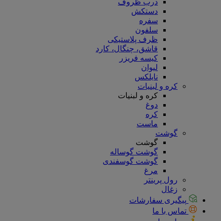
درب ظروف
دستکش
سفره
سلفون
ظرف پلاستیکی
قاشق، چنگال، کارد
کیسه فریزر
لیوان
نایلکس
کره و لبنیات
کره و لبنیات
دوغ
کره
ماست
گوشت
گوشت
گوشت گوساله
گوشت گوسفندی
مرغ
رول پرینتر
زغال
پیگیری سفارشات
تماس با ما