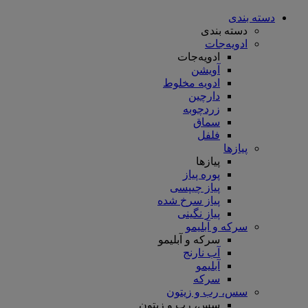
دسته بندی
دسته بندی
ادویه‌جات
ادویه‌جات
آویشن
ادویه مخلوط
دارچین
زردچوبه
سماق
فلفل
پیازها
پیازها
پوره پیاز
پیاز چیپسی
پیاز سرخ شده
پیاز نگینی
سرکه و آبلیمو
سرکه و آبلیمو
آب نارنج
آبلیمو
سرکه
سس، رب و زیتون
سس، رب و زیتون