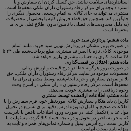
استانداردهای سلامت نباشد، حق کنسل کردن آن سفارش و یا
استرداد وجه برای مرکز رفاه رستوران داران ملکی محفوظ است.
مشتری می‌تواند به جای کالای به اتمام رسیده، محصول دیگری را
جایگزین کند. همچنین حق قطع فروش کلیه یا بخشی از محصولات
(به دلیل محدودیت‌های فصلی یا تامین) بدون اطلاع قبلی برای ما
محفوظ است.
ماده ششم: پردازش سبد خرید
در صورت بروز مشکل در پردازش نهایی سبد خرید، مانند اتمام
موجودی کالای تازه یا انصراف مشتری، مبلغ پرداخت‌شده طی ۲۴ تا
۴۸ ساعت کاری به حساب مشتری واریز خواهد شد.
ماده هفتم: اختلال در قیمت‌گذاری
در صورت بروز هرگونه خطا در درج قیمت و ارزش ریالی
محصولات موجود در سایت مرکز رفاه رستوران داران ملکی، حق
بلااثر نمودن سفارش و خرید انجام‌شده توسط مشتری برای ما
محفوظ است. مرکز رفاه رستوران داران ملکی در اسرع وقت
وجوه دریافتی را به مشتری عودت می‌دهد.
ماده هشتم: اطلاعات ارائه‌شده توسط مشتری
کاربران باید هنگام سفارش کالای موردنظر خود، فرم سفارش را با
اطلاعات صحیح و کامل (به‌ویژه آدرس دقیق برای تسریع در تحویل
مواد غذایی) تکمیل کنند. در صورت ورود اطلاعات ناقص یا نادرست
که منجر به تاخیر در تحویل و در نتیجه فساد کالا گردد، مسئولیت با
کاربر است. درج آدرس ایمیل و شماره تماس‌های همراه و ثابت به
منزله تایید صحت آنهاست.