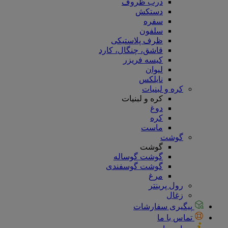
درب ظروف
دستکش
سفره
سلفون
ظرف پلاستیکی
قاشق، چنگال، کارد
کیسه فریزر
لیوان
نایلکس
کره و لبنیات
کره و لبنیات
دوغ
کره
ماست
گوشت
گوشت
گوشت گوساله
گوشت گوسفندی
مرغ
رول پرینتر
زغال
پیگیری سفارشات
تماس با ما