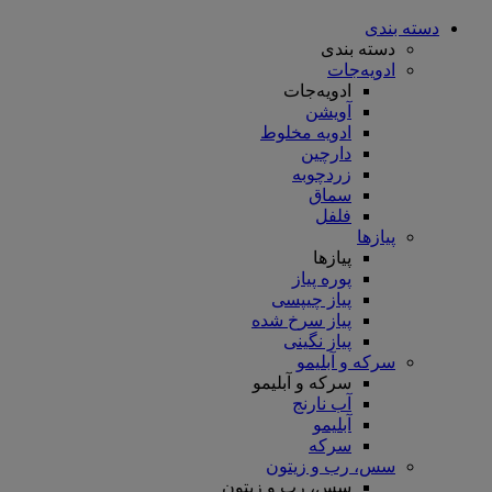
دسته بندی
دسته بندی
ادویه‌جات
ادویه‌جات
آویشن
ادویه مخلوط
دارچین
زردچوبه
سماق
فلفل
پیازها
پیازها
پوره پیاز
پیاز چیپسی
پیاز سرخ شده
پیاز نگینی
سرکه و آبلیمو
سرکه و آبلیمو
آب نارنج
آبلیمو
سرکه
سس، رب و زیتون
سس، رب و زیتون