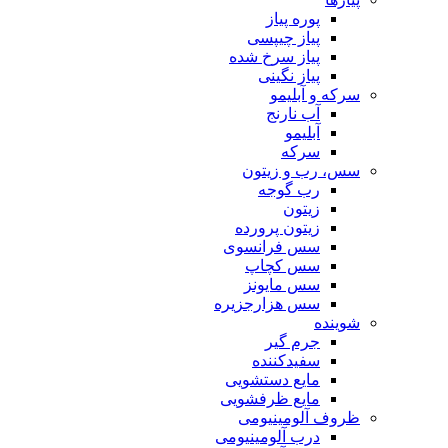
پوره پیاز
پیاز چیپسی
پیاز سرخ شده
پیاز نگینی
سرکه و آبلیمو
آب نارنج
آبلیمو
سرکه
سس، رب و زیتون
رب گوجه
زیتون
زیتون پرورده
سس فرانسوی
سس کچاپ
سس مایونز
سس هزارجزیره
شوینده
جرم گیر
سفیدکننده
مایع دستشویی
مایع ظرفشویی
ظروف آلومینیومی
درب آلومینیومی