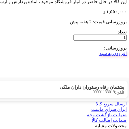
این کالا در حال حاضر در انبار فروشگاه موجود ، آماده پردازش و ار
۱,۵۵۰,۰۰۰
بروزرسانی قیمت:
2 هفته پیش
تعداد
بروزرسانی :
افزودن به سبد
ارتباط با فروش در بله
تماس با کارشناسان
پشتیبان رفاه رستوران داران ملکی
09901133019
تلفن:
ارسال سریع کالا
ایران سرای ماست
ضمانت بازگشت وجه
ضمانت اضالت کالا
محصولات مشابه