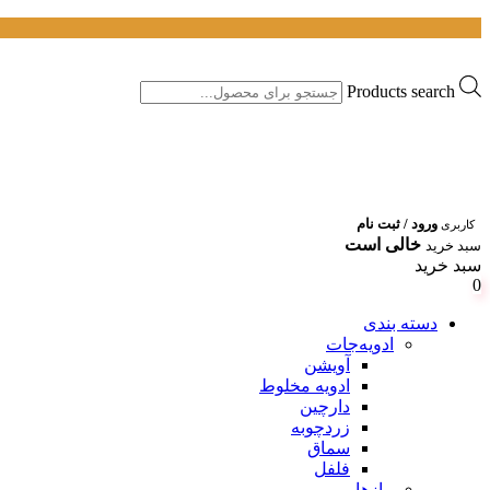
Products search
ورود / ثبت نام
کاربری
خالی است
سبد خرید
سبد خرید
0
دسته بندی
ادویه‌جات
آویشن
ادویه مخلوط
دارچین
زردچوبه
سماق
فلفل
پیازها