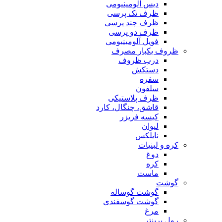
دیس آلومینیومی
ظرف تک پرسی
ظرف چند پرسی
ظرف دو پرسی
فویل آلومینیومی
ظروف یکبار مصرف
درب ظروف
دستکش
سفره
سلفون
ظرف پلاستیکی
قاشق، چنگال، کارد
کیسه فریزر
لیوان
نایلکس
کره و لبنیات
دوغ
کره
ماست
گوشت
گوشت گوساله
گوشت گوسفندی
مرغ
رول پرینتر