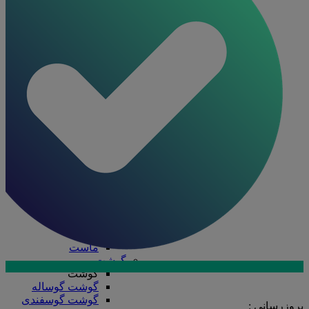
ظرف چند پرسی
ظرف دو پرسی
فویل آلومینیومی
ظروف یکبار مصرف
ظروف یکبار مصرف
درب ظروف
دستکش
سفره
سلفون
ظرف پلاستیکی
قاشق، چنگال، کارد
کیسه فریزر
لیوان
نایلکس
کره و لبنیات
کره و لبنیات
دوغ
کره
ماست
گوشت
گوشت
ارتباط با فروش در بله
گوشت گوساله
تماس با کارشناسان
گوشت گوسفندی
بروزرسانی :