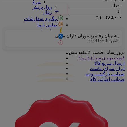
مرغ
تعداد
رول پرینتر
زغال
۱۰,۴۸۵,۰۰۰
پیگیری سفارشات
تماس با ما
درباره ما
پشتیبان رفاه رستوران داران ملکی
آرشیو بلاگ
09901133019
تلفن:
پرسش‌های متداول
بروزرسانی قیمت:
2 هفته پیش
قیمت بهتری سراغ دارید؟
ارسال سریع کالا
ایران سرای ماست
ضمانت بازگشت وجه
ضمانت اضالت کالا