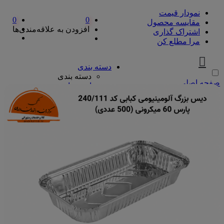
نمودار قیمت
0
0
مقایسه محصول
افزودن به علاقه‌مندی‌ها
اشتراک گذاری
مرا مطلع کن
دسته بندی
دسته بندی
صفحه اصلی
ادویه‌جات
ادویه‌جات
آویشن
ادویه مخلوط
دارچین
زردچوبه
سماق
فلفل
پیازها
پیازها
پوره پیاز
پیاز چیپسی
پیاز سرخ شده
پیاز نگینی
سرکه و آبلیمو