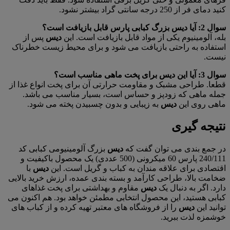
کنید دمای فر از 250 درجه سانتی گراد بیشتر نشود.
سوال 2: آیا دیس بزرگ کبابی پارس قابل بازیافت است؟
بله، آلومینیوم یکی از مواد قابل بازیافت است. این
دیس
پس از
استفاده به راحتی بازیافت می شود و برای محیط زیست خطرناک
نیست.
سوال 3: آیا این دیس برای پخت ماهی مناسب است؟
قطعا. طراحی مشبک و مقاومت حرارتی آن برای پخت انواع غذا از
جمله ماهی که زودپز و حساس است، بسیار مناسب می باشد.
ماهی روی این
دیس
به زیبایی و بدون چسبیدن پخته می شود.
نتیجه گیری
در جمع بندی می توان گفت که
دیس
بزرگ آلومینیومی کبابی کد
240/111 پارس 60 میکرونی (500 عددی) یک محصول باکیفیت و
اقتصادی برای علاقه مندان به کباب و گریل است. این
دیس
با
ضخامت بالا، طراحی کارآمد و بسته بندی عمده، ارزش خرید بالایی
دارد. اگر به دنبال یک
دیس
مقاوم و بهداشتی برای پخت غذاهای
کبابی هستید، این محصول انتخابی مطمئن خواهد بود. هم اکنون می
توانید این
دیس
را از فروشگاه های معتبر تهیه کرده و از کباب های
خوشمزه لذت ببرید.