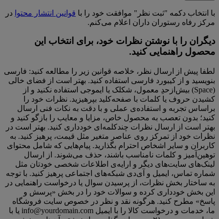
با انتخاب دکمه "ثبت نظر" موافقت خود را با
قوانین انتشار محتوا
در
مرکز رفاه رستوران داران اعلام می‌کنم.
دیگران را با نوشتن نظرات خود، برای انتخاب این
محصول راهنمایی کنید.
لطفا پیش از ارسال نظر، خلاصه قوانین زیر را مطالعه کنید: فارسی
بنویسید و از کیبورد فارسی استفاده کنید. بهتر است از فضای خالی
(Space) بیش‌از‌حدِ معمول، شکلک یا ایموجی استفاده نکنید و از
کشیدن حروف یا کلمات با صفحه‌کلید بپرهیزید. نظرات خود را
براساس تجربه و استفاده‌ی عملی و با دقت به نکات فنی ارسال
کنید؛ بدون تعصب به محصول خاص، مزایا و معایب را بازگو کنید و
بهتر است از ارسال نظرات چندکلمه‌‌ای خودداری کنید. بهتر است در
نظرات خود از تمرکز روی عناصر متغیر مثل قیمت، پرهیز کنید. به
کاربران و سایر اشخاص احترام بگذارید. پیام‌هایی که شامل محتوای
توهین‌آمیز و کلمات نامناسب باشند، حذف می‌شوند. از ارسال
لینک‌های سایت‌های دیگر و ارایه‌ی اطلاعات شخصی خودتان مثل
شماره تماس، ایمیل و آی‌دی شبکه‌های اجتماعی پرهیز کنید. با توجه
به ساختار بخش نظرات، از پرسیدن سوال یا درخواست راهنمایی در
این بخش خودداری کرده و سوالات خود را در بخش «پرسش و
پاسخ» مطرح کنید. هرگونه نقد و نظر در خصوص سایت فروشگاه
ما، خدمات و درخواست کالا را با ایمیل info@yourdomain.com یا با