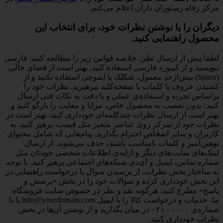
مرکز رفاه رستوران داران اعلام می‌کنم.
دیگران را با نوشتن نظرات خود، برای انتخاب این
محصول راهنمایی کنید.
لطفا پیش از ارسال نظر، خلاصه قوانین زیر را مطالعه کنید: فارسی
بنویسید و از کیبورد فارسی استفاده کنید. بهتر است از فضای خالی
(Space) بیش‌از‌حدِ معمول، شکلک یا ایموجی استفاده نکنید و از
کشیدن حروف یا کلمات با صفحه‌کلید بپرهیزید. نظرات خود را
براساس تجربه و استفاده‌ی عملی و با دقت به نکات فنی ارسال
کنید؛ بدون تعصب به محصول خاص، مزایا و معایب را بازگو کنید و
بهتر است از ارسال نظرات چندکلمه‌‌ای خودداری کنید. بهتر است در
نظرات خود از تمرکز روی عناصر متغیر مثل قیمت، پرهیز کنید. به
کاربران و سایر اشخاص احترام بگذارید. پیام‌هایی که شامل محتوای
توهین‌آمیز و کلمات نامناسب باشند، حذف می‌شوند. از ارسال
لینک‌های سایت‌های دیگر و ارایه‌ی اطلاعات شخصی خودتان مثل
شماره تماس، ایمیل و آی‌دی شبکه‌های اجتماعی پرهیز کنید. با توجه
به ساختار بخش نظرات، از پرسیدن سوال یا درخواست راهنمایی در
این بخش خودداری کرده و سوالات خود را در بخش «پرسش و
پاسخ» مطرح کنید. هرگونه نقد و نظر در خصوص سایت فروشگاه
ما، خدمات و درخواست کالا را با ایمیل info@yourdomain.com یا با
شماره‌ی ۰۰۰۰ - ۰۲۱ در میان بگذارید و از نوشتن آن‌ها در بخش
نظرات خودداری کنید.