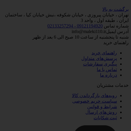
برگشت به بالا
تهران ، خیابان پیروزی ، خیابان شکوفه ،نبش خیابان کیا ، ساختمان
ایران ، طبقه اول ، واحد 3
شماره تماس
09121194920 - 02133257294
آدرس ایمیل
info@maleki110.ir
شنبه تا پنجشنبه از ساعت 10 صبح الی 6 بعد از ظهر
راهنمای خرید
راهنمای خرید
پرسش‌های متداول
پیگیری سفارشات
تماس با ما
درباره ما
خدمات مشتریان
رویه‌های بازگرداندن کالا
سیاست حریم خصوصی
شرایط و قوانین
روش‌های ارسال
ثبت شکایات