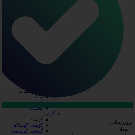
ظرف چند پرسی
ظرف دو پرسی
فویل آلومینیومی
ظروف یکبار مصرف
ظروف یکبار مصرف
درب ظروف
دستکش
سفره
سلفون
ظرف پلاستیکی
قاشق، چنگال، کارد
کیسه فریزر
لیوان
نایلکس
کره و لبنیات
کره و لبنیات
دوغ
کره
ماست
ارتباط با فروش در بله
گوشت
تماس با کارشناسان
گوشت
بروزرسانی :
گوشت گوساله
تعداد
گوشت گوسفندی