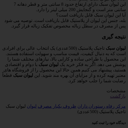
این لیوان سبک دارای ارتفاع حدود 8 سانتی متر و قطر دهانه 7
سانتی متر است و گنجایش 200 میلی لیتر را دارد.
آیا این لیوان سبک قابل بازیافت است؟
بله، جنس این لیوان از پلاستیک قابل بازیافت است. توصیه می شود
پس از مصرف در سطل زباله مخصوص تفکیک زباله قرار گیرد.
نتیجه گیری
لیوان سبک
تاجیک پلاستیک (500عددی) یک انتخاب عالی برای افرادی
است که به دنبال کیفیت، قیمت مناسب و سهولت استفاده هستند.
این محصول با طراحی ساده و کارایی بالا، نیازهای مختلف شما را
پوشش می دهد. اگر به فکر خرید یک
لیوان سبک
با دوام و اقتصادی
هستید، پیشنهاد می کنیم همین حالا این محصول را از فروشگاه های
معتبر تهیه کرده و از مزایای آن بهره مند شوید. این
لیوان سبک
قطعاً
رضایت شما را جلب خواهد کرد.
مشخصات
بازگشت
مرکز رفاه رستوران داران
ظروف یکبار مصرف
لیوان
لیوان سبک
تاجیک پلاستیک (500عددی)
دیدگاه خود را ثبت کنید