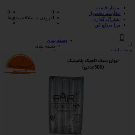
نمودار قیمت
0
0
مقایسه محصول
افزودن به علاقه‌مندی‌ها
اشتراک گذاری
مرا مطلع کن
دسته بندی
دسته بندی
صفحه اصلی
ادویه‌جات
ادویه‌جات
آویشن
ادویه مخلوط
دارچین
زردچوبه
سماق
فلفل
پیازها
پیازها
پوره پیاز
پیاز چیپسی
پیاز سرخ شده
پیاز نگینی
سرکه و آبلیمو