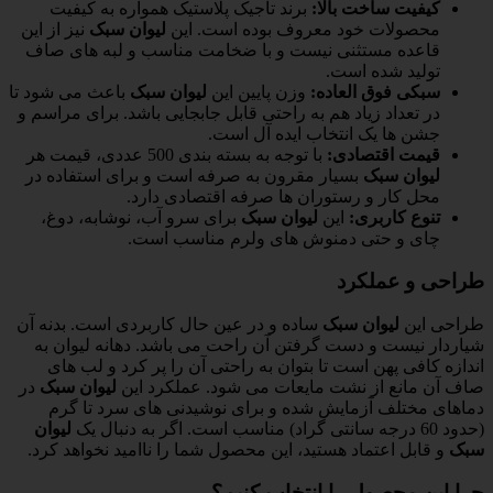
کیفیت ساخت بالا:
برند تاجیک پلاستیک همواره به کیفیت
محصولات خود معروف بوده است. این
لیوان سبک
نیز از این
قاعده مستثنی نیست و با ضخامت مناسب و لبه های صاف
تولید شده است.
سبکی فوق العاده:
وزن پایین این
لیوان سبک
باعث می شود تا
در تعداد زیاد هم به راحتی قابل جابجایی باشد. برای مراسم و
جشن ها یک انتخاب ایده آل است.
قیمت اقتصادی:
با توجه به بسته بندی 500 عددی، قیمت هر
لیوان سبک
بسیار مقرون به صرفه است و برای استفاده در
محل کار و رستوران ها صرفه اقتصادی دارد.
تنوع کاربری:
این
لیوان سبک
برای سرو آب، نوشابه، دوغ،
چای و حتی دمنوش های ولرم مناسب است.
طراحی و عملکرد
طراحی این
لیوان سبک
ساده و در عین حال کاربردی است. بدنه آن
شیاردار نیست و دست گرفتن آن راحت می باشد. دهانه لیوان به
اندازه کافی پهن است تا بتوان به راحتی آن را پر کرد و لب های
صاف آن مانع از نشت مایعات می شود. عملکرد این
لیوان سبک
در
دماهای مختلف آزمایش شده و برای نوشیدنی های سرد تا گرم
(حدود 60 درجه سانتی گراد) مناسب است. اگر به دنبال یک
لیوان
سبک
و قابل اعتماد هستید، این محصول شما را ناامید نخواهد کرد.
چرا این محصول را انتخاب کنیم؟