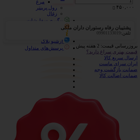
مرغ
۴۵۰,۰۰۰
رول پرینتر
زغال
پیگیری سفارشات
تماس با ما
پشتیبان رفاه رستوران داران ملکی
09901133019
تلفن:
درباره ما
آرشیو بلاگ
بروزرسانی قیمت:
2 هفته پیش
پرسش‌های متداول
قیمت بهتری سراغ دارید؟
ارسال سریع کالا
ایران سرای ماست
ضمانت بازگشت وجه
ضمانت اضالت کالا