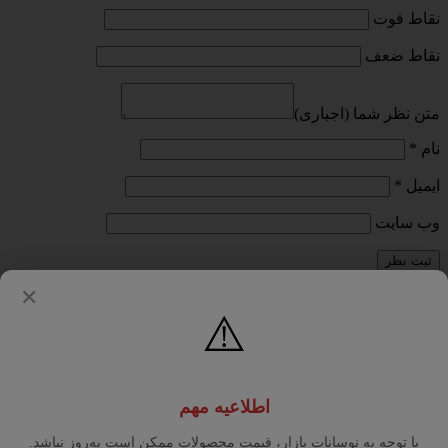
نقاط قوت
نقاط ضعف
متن نظر شما (اجباری)
نام
*
ایمیل
*
وب‌ سایت
✕
با انتخاب دکمه "ثبت نظر" موافقت خود را با
قوانین انتشار محتوا
در
مرکز رفاه رستوران داران اعلام می‌کنم.
⚠️
دیگران را با نوشتن نظرات خود، برای انتخاب این
محصول راهنمایی کنید.
اطلاعیه مهم
لطفا پیش از ارسال نظر، خلاصه قوانین زیر را مطالعه کنید: فارسی
بنویسید و از کیبورد فارسی استفاده کنید. بهتر است از فضای خالی
با توجه به نوسانات بازار، قیمت محصولات ممکن است به‌روز نباشد.