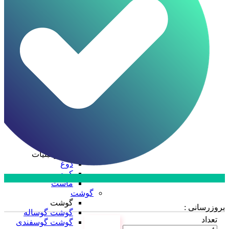
ظرف چند پرسی
ظرف دو پرسی
فویل آلومینیومی
ظروف یکبار مصرف
ظروف یکبار مصرف
درب ظروف
دستکش
سفره
سلفون
ظرف پلاستیکی
قاشق، چنگال، کارد
کیسه فریزر
لیوان
نایلکس
کره و لبنیات
کره و لبنیات
دوغ
کره
ماست
ارتباط با فروش در بله
گوشت
تماس با کارشناسان
گوشت
بروزرسانی :
گوشت گوساله
تعداد
گوشت گوسفندی