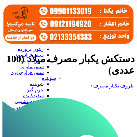
سرکه و آبلیمو
آب نارنج
آبلیمو
سرکه
سس، رب و زیتون
سس، رب و زیتون
رب گوجه
زیتون
زیتون پرورده
سس فرانسوی
دستکش یکبار مصرف میلاد (100
سس کچاپ
سس مایونز
عددی)
سس هزارجزیره
شوینده
شوینده
ظروف یکبار مصرف
/
جرم گیر
سفیدکننده
مایع دستشویی
مایع ظرفشویی
ظروف آلومینیومی
ظروف آلومینیومی
درب آلومینیومی
دیس آلومینیومی
ظرف تک پرسی