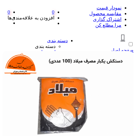
نمودار قیمت
0
0
مقایسه محصول
افزودن به علاقه‌مندی‌ها
اشتراک گذاری
مرا مطلع کن
دسته بندی
دسته بندی
صفحه اصلی
ادویه‌جات
ادویه‌جات
آویشن
ادویه مخلوط
دارچین
زردچوبه
سماق
فلفل
پیازها
پیازها
پوره پیاز
پیاز چیپسی
پیاز سرخ شده
پیاز نگینی
سرکه و آبلیمو