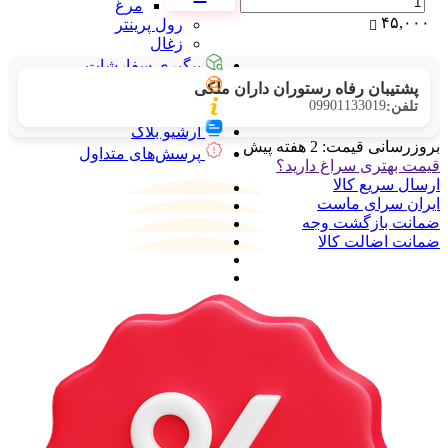
مرغ
۴۵,۰۰۰
رول پرینتر
زغال
پیگیری سفارشات
تماس با ما
پشتیبان رفاه رستوران داران ملکی
09901133019
تلفن:
درباره ما
آرشیو بلاگ
بروزرسانی قیمت:
2 هفته پیش
پرسش‌های متداول
قیمت بهتری سراغ دارید؟
ارسال سریع کالا
ایران سرای ماست
ضمانت بازگشت وجه
ضمانت اضالت کالا