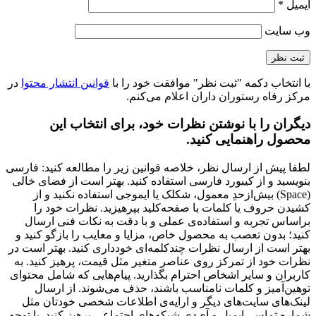
ایمیل
*
وب‌ سایت
با انتخاب دکمه "ثبت نظر" موافقت خود را با
قوانین انتشار محتوا
در
مرکز رفاه رستوران داران اعلام می‌کنم.
دیگران را با نوشتن نظرات خود، برای انتخاب این
محصول راهنمایی کنید.
لطفا پیش از ارسال نظر، خلاصه قوانین زیر را مطالعه کنید: فارسی
بنویسید و از کیبورد فارسی استفاده کنید. بهتر است از فضای خالی
(Space) بیش‌از‌حدِ معمول، شکلک یا ایموجی استفاده نکنید و از
کشیدن حروف یا کلمات با صفحه‌کلید بپرهیزید. نظرات خود را
براساس تجربه و استفاده‌ی عملی و با دقت به نکات فنی ارسال
کنید؛ بدون تعصب به محصول خاص، مزایا و معایب را بازگو کنید و
بهتر است از ارسال نظرات چندکلمه‌‌ای خودداری کنید. بهتر است در
نظرات خود از تمرکز روی عناصر متغیر مثل قیمت، پرهیز کنید. به
کاربران و سایر اشخاص احترام بگذارید. پیام‌هایی که شامل محتوای
توهین‌آمیز و کلمات نامناسب باشند، حذف می‌شوند. از ارسال
لینک‌های سایت‌های دیگر و ارایه‌ی اطلاعات شخصی خودتان مثل
شماره تماس، ایمیل و آی‌دی شبکه‌های اجتماعی پرهیز کنید. با توجه