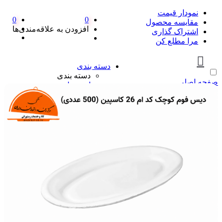
نمودار قیمت
0
0
مقایسه محصول
افزودن به علاقه‌مندی‌ها
اشتراک گذاری
مرا مطلع کن
دسته بندی
دسته بندی
صفحه اصلی
ادویه‌جات
ادویه‌جات
آویشن
ادویه مخلوط
دارچین
زردچوبه
سماق
فلفل
پیازها
پیازها
پوره پیاز
پیاز چیپسی
پیاز سرخ شده
پیاز نگینی
سرکه و آبلیمو