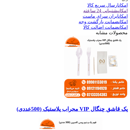
امکان
ارسال سریع کالا
امکان
پشتیبانی 24 ساعته
امکان
ایران سرای ماست
امکان
ضمانت بازگشت وجه
امکان
ضمانت اضالت کالا
محصولات مشابه
پک قاشق چنگال VIP محراب پلاستیک (500عددی)