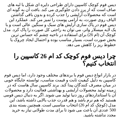
دیس فوم کوچک کاسپین دارای طراحی دایره ای شکل با لبه های
صاف است که از پرز دادن جلوگیری می کند. بافت آن به گونه ای
است که محصولات آرایشی را جذب کرده و بدون باقی گذاشتن
الیاف روی صورت، به آرامی پوست را تمیز می کند. عملکرد این
دیس فوم در پاک سازی آرایش های سبک و سنگین عالی است و با
یک لایه میسلار واتر، می توان به راحتی کل صورت را پاک کرد. مدل
کوچک آن (ام 26) برای استفاده در ناحیه چشم که حساس ترین
بخش صورت است، بسیار مناسب بوده و احتمال ایجاد چروک یا
خطوط ریز را کاهش می دهد.
چرا دیس فوم کوچک کد ام 26 کاسپین را
انتخاب کنیم؟
در بازار انواع دیس فوم با برندهای مختلف وجود دارد، اما دیس فوم
کاسپین به دلیل کیفیت ثابت و قیمت مناسب، توانسته جایگاه خوبی
در میان مصرف کنندگان پیدا کند. برند کاسپین سال هاست که در
زمینه تولید محصولات آرایشی و بهداشتی فعالیت دارد و محصولات
آن با استانداردهای روز دنیا تولید می شوند. اگر به دنبال دیس فومی
هستید که هم نرم باشد و هم قدرت جذب بالایی داشته باشد، این
مدل (کوچک کد ام 26) انتخاب مناسبی است. همچنین بسته بندی
500 عددی آن باعث می شود تا برای مدت طولانی نیاز به خرید
مجدد نداشته باشید.