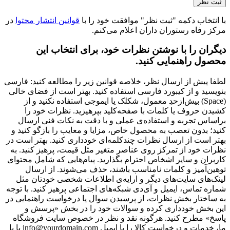
با انتخاب دکمه "ثبت نظر" موافقت خود را با
قوانین انتشار محتوا
در
مرکز رفاه رستوران داران اعلام می‌کنم.
دیگران را با نوشتن نظرات خود، برای انتخاب این
محصول راهنمایی کنید.
لطفا پیش از ارسال نظر، خلاصه قوانین زیر را مطالعه کنید: فارسی
بنویسید و از کیبورد فارسی استفاده کنید. بهتر است از فضای خالی
(Space) بیش‌از‌حدِ معمول، شکلک یا ایموجی استفاده نکنید و از
کشیدن حروف یا کلمات با صفحه‌کلید بپرهیزید. نظرات خود را
براساس تجربه و استفاده‌ی عملی و با دقت به نکات فنی ارسال
کنید؛ بدون تعصب به محصول خاص، مزایا و معایب را بازگو کنید و
بهتر است از ارسال نظرات چندکلمه‌‌ای خودداری کنید. بهتر است در
نظرات خود از تمرکز روی عناصر متغیر مثل قیمت، پرهیز کنید. به
کاربران و سایر اشخاص احترام بگذارید. پیام‌هایی که شامل محتوای
توهین‌آمیز و کلمات نامناسب باشند، حذف می‌شوند. از ارسال
لینک‌های سایت‌های دیگر و ارایه‌ی اطلاعات شخصی خودتان مثل
شماره تماس، ایمیل و آی‌دی شبکه‌های اجتماعی پرهیز کنید. با توجه
به ساختار بخش نظرات، از پرسیدن سوال یا درخواست راهنمایی در
این بخش خودداری کرده و سوالات خود را در بخش «پرسش و
پاسخ» مطرح کنید. هرگونه نقد و نظر در خصوص سایت فروشگاه
ما، خدمات و درخواست کالا را با ایمیل info@yourdomain.com یا با