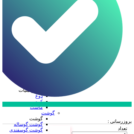
ظرف چند پرسی
ظرف دو پرسی
فویل آلومینیومی
ظروف یکبار مصرف
ظروف یکبار مصرف
درب ظروف
دستکش
سفره
سلفون
ظرف پلاستیکی
قاشق، چنگال، کارد
کیسه فریزر
لیوان
نایلکس
کره و لبنیات
کره و لبنیات
دوغ
کره
ماست
ارتباط با فروش در بله
گوشت
تماس با کارشناسان
گوشت
بروزرسانی :
گوشت گوساله
تعداد
گوشت گوسفندی