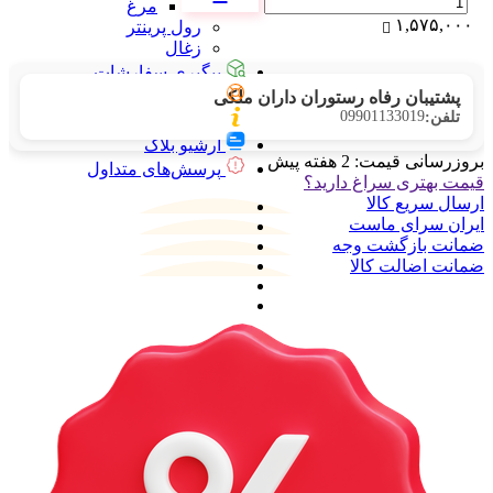
مرغ
۱,۵۷۵,۰۰۰
رول پرینتر
زغال
پیگیری سفارشات
تماس با ما
پشتیبان رفاه رستوران داران ملکی
09901133019
تلفن:
درباره ما
آرشیو بلاگ
بروزرسانی قیمت:
2 هفته پیش
پرسش‌های متداول
قیمت بهتری سراغ دارید؟
ارسال سریع کالا
ایران سرای ماست
ضمانت بازگشت وجه
ضمانت اضالت کالا