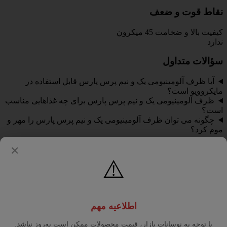
نقاط قوت و ضعف
کیفیت بالا و ضخامت 45 میکرون
ندارد
سؤالات متداول
آیا ظرف آلومینیومی یک و نیم پرس پارس قابل استفاده در
مایکروویو است؟
ظرف آلومینیومی یک و نیم پرس پارس برای چه غذاهایی مناسب
است؟
چگونه می توان ظرف آلومینیومی یک و نیم پرس پارس را مهر و
موم کرد؟
نتیجه گیری
✕
⚠️
ظرف آلومینیومی یک و نیم پرس کد 106 پارس 45 میکرونی (500
عددی) یک انتخاب عالی برای بسته بندی و سرو مواد غذایی است.
کیفیت بالای ساخت، ضخامت مناسب 45 میکرون، طراحی
استاندارد و بسته بندی 500 عددی از جمله مزایای این ظرف
اطلاعیه مهم
آلومینیومی هستند. با خرید این ظرف آلومینیومی، نه تنها نیاز خود را
برای مدت طولانی تأمین می کنید، بلکه از کیفیت و دوام بالا نیز بهره
با توجه به نوسانات بازار، قیمت محصولات ممکن است به‌روز نباشد.