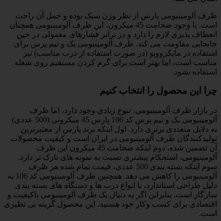
ظرف آلومینیومی پارس از نظر وزن سبک بوده و حمل آن راحت
است. با وجود ضخامت 45 میکرون، این ظرف آلومینیومی همچنان
انعطاف پذیری لازم را دارد و در برابر فشارهای معمولی در حین
جابجایی مقاومت می کند. ظرف آلومینیومی یک و نیم پرس برای
استفاده در مایکروویو (در صورت استفاده از درب مناسب) نیز
مناسب است، اما بهتر است برای گرم کردن مستقیم روی شعله
استفاده نشود.
چرا این محصول را انتخاب کنیم
در بازار ظرف آلومینیومی، تنوع زیادی وجود دارد، اما ظرف
آلومینیومی یک و نیم پرس کد 106 پارس 45 میکرونی (500 عددی)
به دلایل متعددی برتری دارد. اول اینکه برند پارس از معتبرترین
تولیدکنندگان ظرف آلومینیومی در ایران است و کیفیت محصولات
آن تضمین شده. دوم اینکه ضخامت 45 میکرون این ظرف
آلومینیومی، استحکام بیشتری نسبت به نمونه های نازک تر دارد.
سوم اینکه بسته بندی 500 عددی، قیمت تمام شده هر ظرف
آلومینیومی را کاهش می دهد. همچنین ظرف آلومینیومی کد 106 به
دلیل طراحی استاندارد، با انواع درب ها و دستگاه های بسته بندی
سازگار است. بنابراین اگر به دنبال یک ظرف آلومینیومی باکیفیت و
اقتصادی برای کسب وکار خود هستید، این محصول گزینه بی نظیری
است.