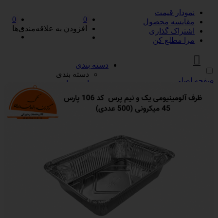
نمودار قیمت
0
0
مقایسه محصول
افزودن به علاقه‌مندی‌ها
اشتراک گذاری
مرا مطلع کن
دسته بندی
دسته بندی
صفحه اصلی
ادویه‌جات
ادویه‌جات
آویشن
ادویه مخلوط
دارچین
زردچوبه
سماق
فلفل
پیازها
پیازها
پوره پیاز
پیاز چیپسی
پیاز سرخ شده
پیاز نگینی
سرکه و آبلیمو