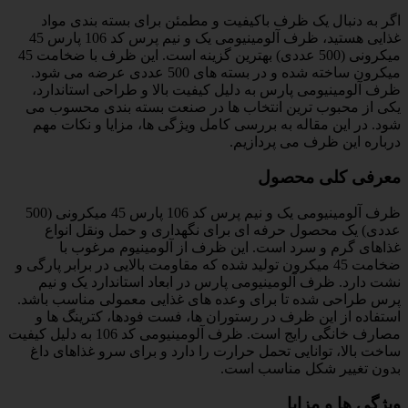
اگر به دنبال یک ظرف باکیفیت و مطمئن برای بسته بندی مواد
غذایی هستید، ظرف آلومینیومی یک و نیم پرس کد 106 پارس 45
میکرونی (500 عددی) بهترین گزینه است. این ظرف با ضخامت 45
میکرون ساخته شده و در بسته های 500 عددی عرضه می شود.
ظرف آلومینیومی پارس به دلیل کیفیت بالا و طراحی استاندارد،
یکی از محبوب ترین انتخاب ها در صنعت بسته بندی محسوب می
شود. در این مقاله به بررسی کامل ویژگی ها، مزایا و نکات مهم
درباره این ظرف می پردازیم.
معرفی کلی محصول
ظرف آلومینیومی یک و نیم پرس کد 106 پارس 45 میکرونی (500
عددی) یک محصول حرفه ای برای نگهداری و حمل ونقل انواع
غذاهای گرم و سرد است. این ظرف از آلومینیوم مرغوب با
ضخامت 45 میکرون تولید شده که مقاومت بالایی در برابر پارگی و
نشت دارد. ظرف آلومینیومی پارس در ابعاد استاندارد یک و نیم
پرس طراحی شده تا برای وعده های غذایی معمولی مناسب باشد.
استفاده از این ظرف در رستوران ها، فست فودها، کترینگ ها و
مصارف خانگی رایج است. ظرف آلومینیومی کد 106 به دلیل کیفیت
ساخت بالا، توانایی تحمل حرارت را دارد و برای سرو غذاهای داغ
بدون تغییر شکل مناسب است.
ویژگی ها و مزایا