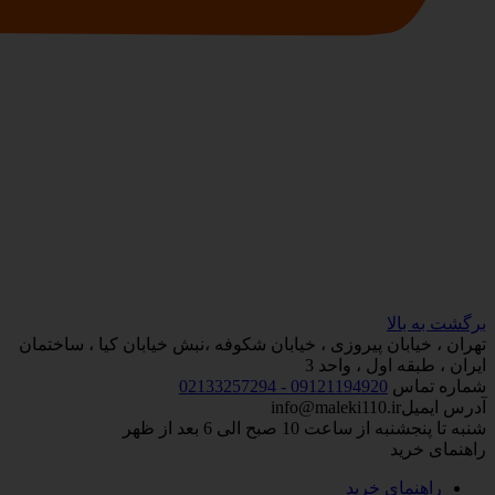
برگشت به بالا
تهران ، خیابان پیروزی ، خیابان شکوفه ،نبش خیابان کیا ، ساختمان
ایران ، طبقه اول ، واحد 3
شماره تماس
09121194920 - 02133257294
آدرس ایمیل
info@maleki110.ir
شنبه تا پنجشنبه از ساعت 10 صبح الی 6 بعد از ظهر
راهنمای خرید
راهنمای خرید