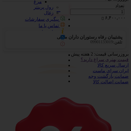
مرغ
تعداد
رول پرینتر
زغال
۶,۴۰۰,۰۰۰
پیگیری سفارشات
تماس با ما
درباره ما
پشتیبان رفاه رستوران داران ملکی
آرشیو بلاگ
09901133019
تلفن:
پرسش‌های متداول
بروزرسانی قیمت:
2 هفته پیش
قیمت بهتری سراغ دارید؟
ارسال سریع کالا
ایران سرای ماست
ضمانت بازگشت وجه
ضمانت اضالت کالا