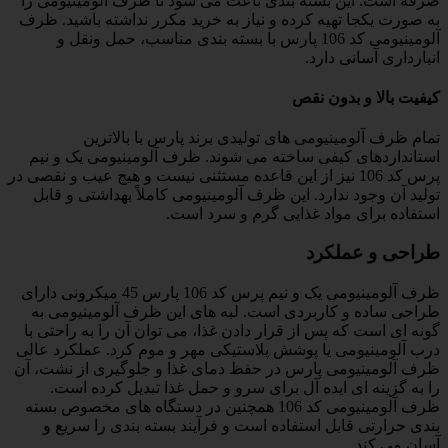
صرفه است. این بسته بندی باعث می شود تا ظرف آلومینیومی را
به صورت یکجا تهیه کرده و نیاز به خرید مکرر نداشته باشید. ظرف
آلومینیومی کد 106 پارس با بسته بندی مناسب، حمل ونقل و
انبارداری آسانی دارد.
کیفیت بالا و بدون نقص
تمام ظرف آلومینیومی های تولیدی برند پارس با بالاترین
استانداردهای کیفی ساخته می شوند. ظرف آلومینیومی یک و نیم
پرس کد 106 نیز از این قاعده مستثنی نیست و هیچ عیب و نقصی در
تولید آن وجود ندارد. این ظرف آلومینیومی کاملاً بهداشتی و قابل
استفاده برای مواد غذایی گرم و سرد است.
طراحی و عملکرد
ظرف آلومینیومی یک و نیم پرس کد 106 پارس 45 میکرونی دارای
طراحی ساده و کاربردی است. لبه های این ظرف آلومینیومی به
گونه ای است که پس از قرار دادن غذا، می توان آن را به راحتی با
درب آلومینیومی یا پوشش پلاستیکی مهر و موم کرد. عملکرد عالی
ظرف آلومینیومی پارس در حفظ دمای غذا و جلوگیری از نشت، آن
را به گزینه ای ایده آل برای سرو و حمل غذا تبدیل کرده است.
ظرف آلومینیومی کد 106 همچنین در دستگاه های مخصوص بسته
بندی حرارتی قابل استفاده است و فرآیند بسته بندی را سریع و
آسان می کند.