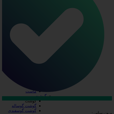
ظرف چند پرسی
ظرف دو پرسی
فویل آلومینیومی
ظروف یکبار مصرف
ظروف یکبار مصرف
درب ظروف
دستکش
سفره
سلفون
ظرف پلاستیکی
قاشق، چنگال، کارد
کیسه فریزر
لیوان
نایلکس
کره و لبنیات
کره و لبنیات
دوغ
کره
ماست
گوشت
گوشت
ارتباط با فروش در بله
گوشت گوساله
تماس با کارشناسان
گوشت گوسفندی
بروزرسانی :