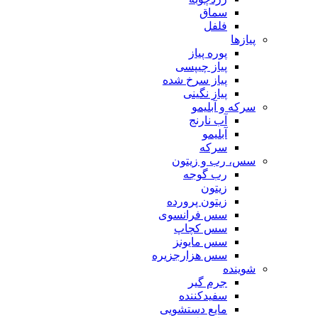
سماق
فلفل
پیازها
پوره پیاز
پیاز چیپسی
پیاز سرخ شده
پیاز نگینی
سرکه و آبلیمو
آب نارنج
آبلیمو
سرکه
سس، رب و زیتون
رب گوجه
زیتون
زیتون پرورده
سس فرانسوی
سس کچاپ
سس مایونز
سس هزارجزیره
شوینده
جرم گیر
سفیدکننده
مایع دستشویی