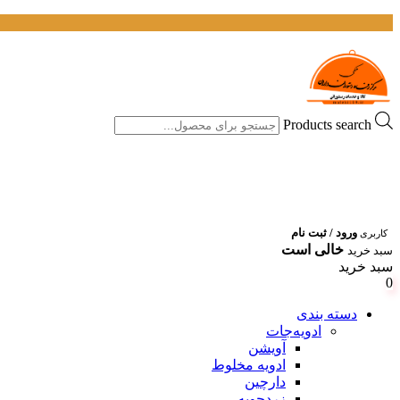
Products search
ورود / ثبت نام
کاربری
خالی است
سبد خرید
سبد خرید
0
دسته بندی
ادویه‌جات
آویشن
ادویه مخلوط
دارچین
زردچوبه