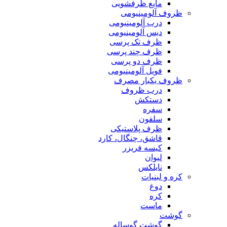
مایع ظرفشویی
ظروف آلومینیومی
درب آلومینیومی
دیس آلومینیومی
ظرف تک پرسی
ظرف چند پرسی
ظرف دو پرسی
فویل آلومینیومی
ظروف یکبار مصرف
درب ظروف
دستکش
سفره
سلفون
ظرف پلاستیکی
قاشق، چنگال، کارد
کیسه فریزر
لیوان
نایلکس
کره و لبنیات
دوغ
کره
ماست
گوشت
گوشت گوساله