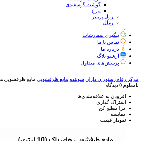
گوشت گوسفندی
مرغ
رول پرینتر
زغال
پیگیری سفارشات
تماس با ما
درباره ما
آرشیو بلاگ
پرسش‌های متداول
مرکز رفاه رستوران داران
شوینده
مایع ظرفشویی
مایع ظرفشویی های پاک (
نامعلوم
0 دیدگاه
افزودن به علاقه‌مندی‌ها
اشتراک گذاری
مرا مطلع کن
مقایسه
نمودار قیمت