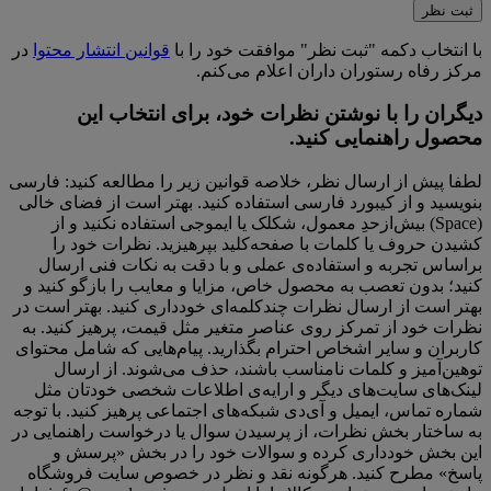
با انتخاب دکمه "ثبت نظر" موافقت خود را با
قوانین انتشار محتوا
در
مرکز رفاه رستوران داران اعلام می‌کنم.
دیگران را با نوشتن نظرات خود، برای انتخاب این
محصول راهنمایی کنید.
لطفا پیش از ارسال نظر، خلاصه قوانین زیر را مطالعه کنید: فارسی
بنویسید و از کیبورد فارسی استفاده کنید. بهتر است از فضای خالی
(Space) بیش‌از‌حدِ معمول، شکلک یا ایموجی استفاده نکنید و از
کشیدن حروف یا کلمات با صفحه‌کلید بپرهیزید. نظرات خود را
براساس تجربه و استفاده‌ی عملی و با دقت به نکات فنی ارسال
کنید؛ بدون تعصب به محصول خاص، مزایا و معایب را بازگو کنید و
بهتر است از ارسال نظرات چندکلمه‌‌ای خودداری کنید. بهتر است در
نظرات خود از تمرکز روی عناصر متغیر مثل قیمت، پرهیز کنید. به
کاربران و سایر اشخاص احترام بگذارید. پیام‌هایی که شامل محتوای
توهین‌آمیز و کلمات نامناسب باشند، حذف می‌شوند. از ارسال
لینک‌های سایت‌های دیگر و ارایه‌ی اطلاعات شخصی خودتان مثل
شماره تماس، ایمیل و آی‌دی شبکه‌های اجتماعی پرهیز کنید. با توجه
به ساختار بخش نظرات، از پرسیدن سوال یا درخواست راهنمایی در
این بخش خودداری کرده و سوالات خود را در بخش «پرسش و
پاسخ» مطرح کنید. هرگونه نقد و نظر در خصوص سایت فروشگاه