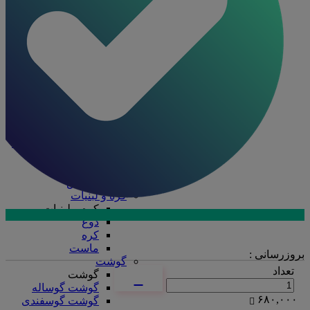
ظرف چند پرسی
ظرف دو پرسی
فویل آلومینیومی
ظروف یکبار مصرف
ظروف یکبار مصرف
درب ظروف
دستکش
سفره
سلفون
ظرف پلاستیکی
قاشق، چنگال، کارد
کیسه فریزر
لیوان
نایلکس
کره و لبنیات
کره و لبنیات
دوغ
ارتباط با فروش در بله
کره
تماس با کارشناسان
ماست
بروزرسانی :
گوشت
تعداد
گوشت
گوشت گوساله
۶۸۰,۰۰۰
گوشت گوسفندی