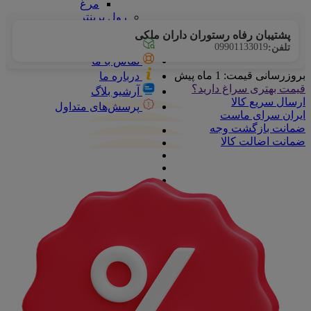
مرغ
رول پرینتر
زغال
پشتیبان رفاه رستوران داران ملکی
پیگیری سفارشات
09901133019
تلفن:
تماس با ما
بروزرسانی قیمت:
1 ماه پیش
درباره ما
قیمت بهتری سراغ دارید؟
آرشیو بلاگ
ارسال سریع کالا
پرسش‌های متداول
ایران سرای ماست
ضمانت بازگشت وجه
ضمانت اضالت کالا