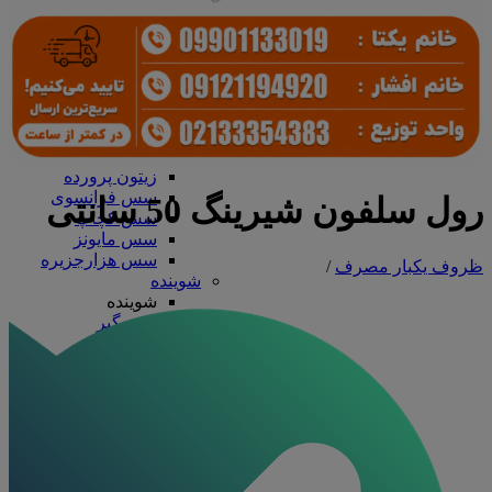
سرکه و آبلیمو
آب نارنج
آبلیمو
سرکه
سس، رب و زیتون
سس، رب و زیتون
رب گوجه
زیتون
زیتون پرورده
سس فرانسوی
رول سلفون شیرینگ 50 سانتی
سس کچاپ
سس مایونز
سس هزارجزیره
ظروف یکبار مصرف
/
شوینده
شوینده
جرم گیر
سفیدکننده
مایع دستشویی
مایع ظرفشویی
ظروف آلومینیومی
ظروف آلومینیومی
درب آلومینیومی
دیس آلومینیومی
ظرف تک پرسی