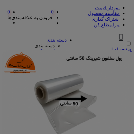
نمودار قیمت
0
0
مقایسه محصول
افزودن به علاقه‌مندی‌ها
اشتراک گذاری
مرا مطلع کن
دسته بندی
دسته بندی
صفحه اصلی
ادویه‌جات
ادویه‌جات
آویشن
ادویه مخلوط
دارچین
زردچوبه
سماق
فلفل
پیازها
پیازها
پوره پیاز
پیاز چیپسی
پیاز سرخ شده
پیاز نگینی
سرکه و آبلیمو