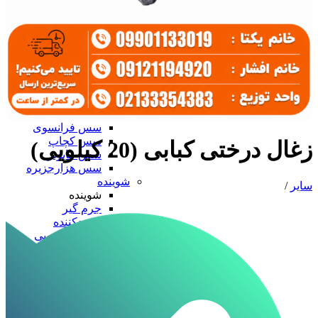
سرکه و آبلیمو
آب نارنج
آبلیمو
سرکه
سس، رب و زیتون
سس، رب و زیتون
رب گوجه
زیتون
زیتون پرورده
سس فرانسوی
سس کچاپ
زغال درختی کبابی (20 کیلویی)
سس مایونز
سس هزارجزیره
شوینده
سایر
/
شوینده
جرم گیر
سفیدکننده
مایع دستشویی
مایع ظرفشویی
ظروف آلومینیومی
ظروف آلومینیومی
درب آلومینیومی
دیس آلومینیومی
ظرف تک پرسی