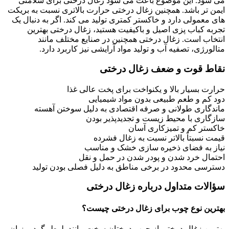
می شود. این موضوع باعث می شود زغال درختی برای سلامتی
ایمن تر باشد. همچنین زغال درختی حرارت بالاتری نسبت به بریکت
های معمولی دارد و خاکستر کمتری تولید می کند. اگر به دنبال یک
تجربه کباب پزی اصیل و باکیفیت هستید، زغال درختی بهترین
انتخاب است. زغال درختی همچنین در صنایع مختلف مانند
متالورژی، تصفیه آب و تولید مواد آرایشی نیز کاربرد دارد.
نقاط قوت و ضعف زغال درختی
حرارت بسیار بالا و یکنواخت برای پخت عالی غذا
دود کم و طعم طبیعی بدون مواد شیمیایی
ماندگاری طولانی و صرفه اقتصادی به دلیل سوختن آهسته
سازگاری با محیط زیست و تجدیدپذیر بودن
خاکستر کم و تمیزکاری آسان
قیمت نسبتاً بالاتر نسبت به زغال فشرده
نیاز به فضای ذخیره سازی خشک و مناسب
احتمال خرد شدن و پودر شدن در حمل و نقل
دسترسی محدود در برخی مناطق به دلیل فصلی بودن تولید
سؤالات متداول درباره زغال درختی
بهترین نوع چوب برای زغال درختی چیست؟
بهترین زغال درختی از چوب درختان سخت مانند بلوط، گردو، زبان