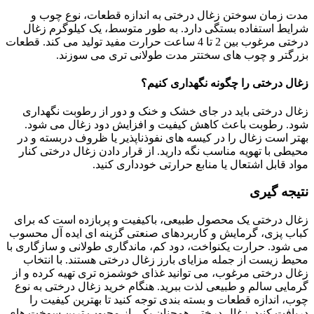
مدت زمان سوختن زغال درختی به اندازه قطعات، نوع چوب و
شرایط استفاده بستگی دارد. به طور متوسط، یک کیلوگرم زغال
درختی مرغوب بین 2 تا 4 ساعت حرارت مفید تولید می کند. قطعات
بزرگتر و چوب های سختتر مدت طولانی تری می سوزند.
زغال درختی را چگونه نگهداری کنیم؟
زغال درختی باید در جای خشک و خنک و دور از رطوبت نگهداری
شود. رطوبت باعث کاهش کیفیت و افزایش دود زغال می شود.
بهتر است زغال را در کیسه های نفوذناپذیر یا ظروف دربسته و در
محیطی با تهویه مناسب نگه دارید. از قرار دادن زغال درختی کنار
مواد قابل اشتعال یا منابع حرارتی خودداری کنید.
نتیجه گیری
زغال درختی یک محصول طبیعی، باکیفیت و پربازده است که برای
کباب پزی، گرمایش و کاربردهای صنعتی گزینه ای ایده آل محسوب
می شود. حرارت یکنواخت، دود کم، ماندگاری طولانی و سازگاری با
محیط زیست از جمله مزایای بارز زغال درختی هستند. با انتخاب
زغال درختی مرغوب، می توانید غذای خوشمزه تری تهیه کرده و از
گرمایی سالم و طبیعی لذت ببرید. هنگام خرید زغال درختی به نوع
چوب، اندازه قطعات و بسته بندی توجه کنید تا بهترین کیفیت را
دریافت کنید. زغال درختی همچنان یکی از محبوب ترین سوخت های