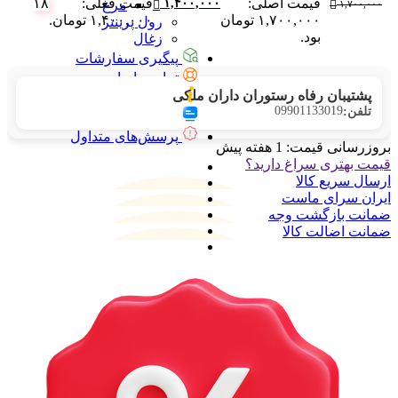
قیمت اصلی:
قیمت فعلی:
۱۸
۱,۴۰۰,۰۰۰
مرغ
۱,۷۰۰,۰۰۰
۱,۷۰۰,۰۰۰ تومان
۱,۴۰۰,۰۰۰ تومان.
رول پرینتر
بود.
زغال
پیگیری سفارشات
تماس با ما
پشتیبان رفاه رستوران داران ملکی
درباره ما
09901133019
تلفن:
آرشیو بلاگ
پرسش‌های متداول
بروزرسانی قیمت:
1 هفته پیش
قیمت بهتری سراغ دارید؟
ارسال سریع کالا
ایران سرای ماست
ضمانت بازگشت وجه
ضمانت اضالت کالا