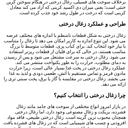
برخلاف سوخت های فسیلی، زغال درختی در هنگام سوختن کربن
خنثی است؛ یعنی میزان دی اکسید کربنی که آزاد می کند معادل
کربنی است که درخت در طول رشد خود جذب کرده است.
طراحی و عملکرد زغال درختی
زغال درختی به شکل قطعات نامنظم با اندازه های مختلف عرضه
می شود. این تنوع اندازه به کاربر امکان می دهد تا زغال را متناسب
با نیاز خود انتخاب کند. برای کباب پزی، قطعات متوسط تا بزرگ
مناسب هستند، در حالی که برای قلیان از قطعات ریزتر استفاده
می شود. زغال درختی به سرعت مشتعل می شود و پس از رسیدن
به دمای مطلوب، حرارت را به طور یکنواخت منتشر می کند.
عملکرد زغال درختی در پخت غذا بسیار عالی است، زیرا حرارت
مادون قرمز و تماس مستقیم با آتش، طعمی دودی و لذیذ به غذا
می بخشد. زغال درختی در مقایسه با گاز یا برق، پخت سنتی تری را
ارائه می دهد.
چرا زغال درختی را انتخاب کنیم؟
در بازار امروز انواع مختلفی از سوخت های جامد مانند زغال
فشرده، بریکت و زغال مصنوعی وجود دارد، اما زغال درختی
همچنان محبوب ترین گزینه است. زغال درختی طبیعی، فاقد مواد
افزودنی و چسب های شیمیایی است که در زغال های فشرده یافت