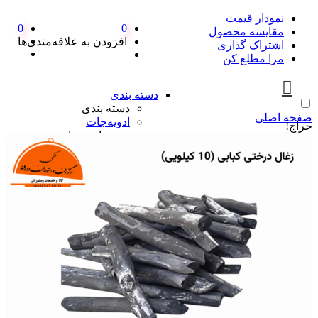
نمودار قیمت
0
0
مقایسه محصول
افزودن به علاقه‌مندی‌ها
اشتراک گذاری
مرا مطلع کن
دسته بندی
دسته بندی
صفحه اصلی
ادویه‌جات
حراج!
ادویه‌جات
آویشن
ادویه مخلوط
دارچین
زردچوبه
سماق
فلفل
پیازها
پیازها
پوره پیاز
پیاز چیپسی
پیاز سرخ شده
پیاز نگینی
سرکه و آبلیمو