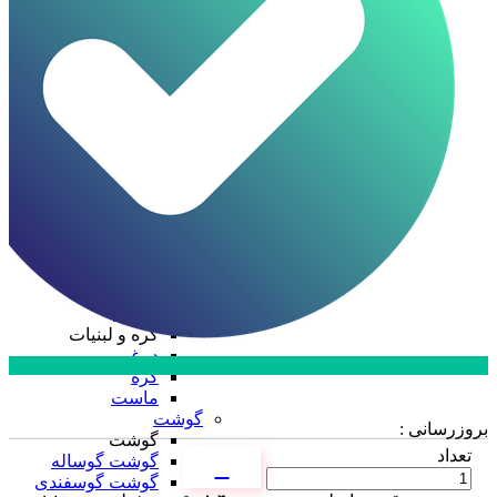
ظرف چند پرسی
ظرف دو پرسی
فویل آلومینیومی
ظروف یکبار مصرف
ظروف یکبار مصرف
درب ظروف
دستکش
سفره
سلفون
ظرف پلاستیکی
قاشق، چنگال، کارد
کیسه فریزر
لیوان
نایلکس
کره و لبنیات
کره و لبنیات
دوغ
کره
ارتباط با فروش در بله
ماست
تماس با کارشناسان
گوشت
بروزرسانی :
گوشت
تعداد
گوشت گوساله
گوشت گوسفندی