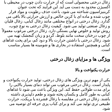
زغال درختی محصولی است که از حرارت دادن چوب در محیطی با
اکسیژن محدود به دست می آید. این فرآیند که تحت عنوان
کربنیزاسیون شناخته می شود، باعث حذف رطوبت و مواد فرار
چوب شده و ماده ای با کربن خالص و ارزش حرارتی بالا باقی می
گذارد. زغال درختی در انواع مختلفی مانند زغال کبابی، زغال قلیان
و زغال صنعتی تولید می شود. کیفیت زغال درختی به نوع چوب،
روش تولید و خلوص نهایی بستگی دارد. زغال درختی مرغوب معمولاً
از چوب درختان سخت مانند بلوط، گردو و زبان گنجشک تهیه می
شود. زغال درختی با داشتن حرارت بالا و دود کم، برای پخت غذاهای
کبابی و همچنین استفاده در بخاری ها و شومینه ها بسیار مناسب
است.
ویژگی ها و مزایای زغال درختی
حرارت یکنواخت و بالا
یکی از مهم ترین ویژگی های زغال درختی، تولید حرارت یکنواخت و
پایدار است. زغال درختی مرغوب می تواند دمای بسیار بالایی را
برای مدت طولانی حفظ کند. این ویژگی باعث می شود تا غذاهای
کبابی به طور کامل و یکسان پخته شوند و طعم دلپذیری داشته
باشند. زغال درختی در مقایسه با زغال فشرده یا بریکت، حرارت
طبیعی تری تولید می کند و برای کباب پزی حرفه ای توصیه می
شود.