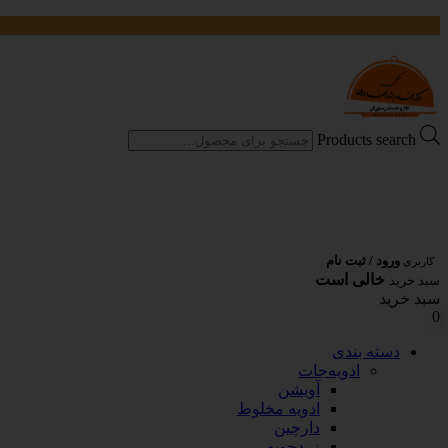
Products search
ورود / ثبت نام
کاربری
خالی است
سبد خرید
سبد خرید
0
دسته بندی
ادویه‌جات
آویشن
ادویه مخلوط
دارچین
زردچوبه