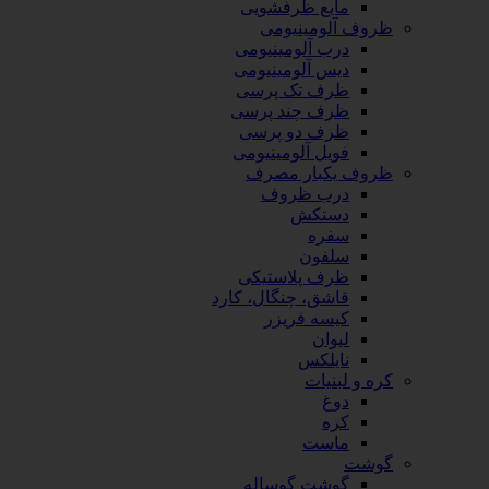
مایع ظرفشویی
ظروف آلومینیومی
درب آلومینیومی
دیس آلومینیومی
ظرف تک پرسی
ظرف چند پرسی
ظرف دو پرسی
فویل آلومینیومی
ظروف یکبار مصرف
درب ظروف
دستکش
سفره
سلفون
ظرف پلاستیکی
قاشق، چنگال، کارد
کیسه فریزر
لیوان
نایلکس
کره و لبنیات
دوغ
کره
ماست
گوشت
گوشت گوساله