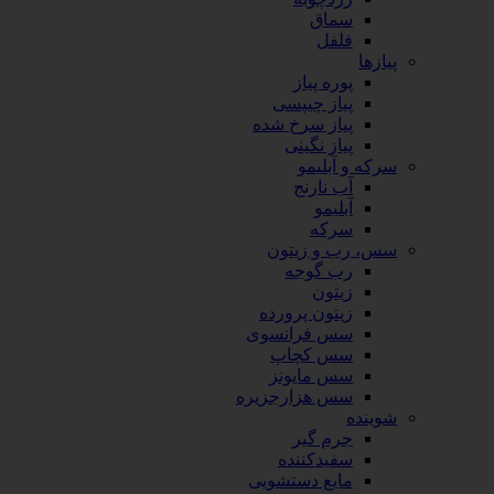
سماق
فلفل
پیازها
پوره پیاز
پیاز چیپسی
پیاز سرخ شده
پیاز نگینی
سرکه و آبلیمو
آب نارنج
آبلیمو
سرکه
سس، رب و زیتون
رب گوجه
زیتون
زیتون پرورده
سس فرانسوی
سس کچاپ
سس مایونز
سس هزارجزیره
شوینده
جرم گیر
سفیدکننده
مایع دستشویی