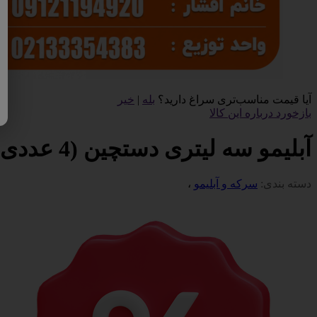
آیا قیمت مناسب‌تری سراغ دارید؟
بله
|
خیر
بازخورد درباره این کالا
آبلیمو سه لیتری دستچین (4 عددی)
دسته بندی:
سرکه و آبلیمو
،