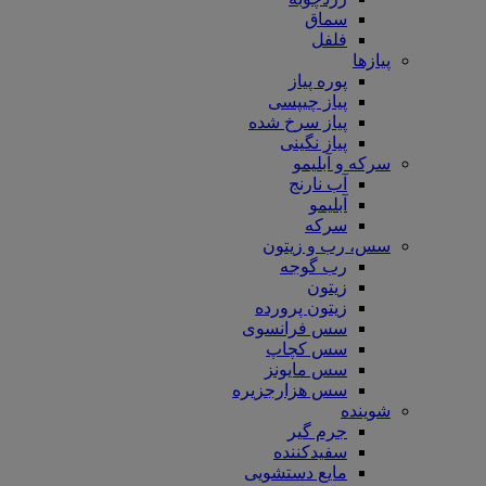
سماق
فلفل
پیازها
پوره پیاز
پیاز چیپسی
پیاز سرخ شده
پیاز نگینی
سرکه و آبلیمو
آب نارنج
آبلیمو
سرکه
سس، رب و زیتون
رب گوجه
زیتون
زیتون پرورده
سس فرانسوی
سس کچاپ
سس مایونز
سس هزارجزیره
شوینده
جرم گیر
سفیدکننده
مایع دستشویی