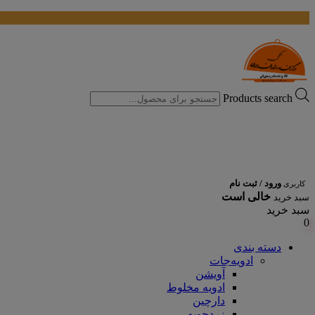
Products search
ورود / ثبت نام
کاربری
خالی است
سبد خرید
سبد خرید
0
دسته بندی
ادویه‌جات
آویشن
ادویه مخلوط
دارچین
زردچوبه