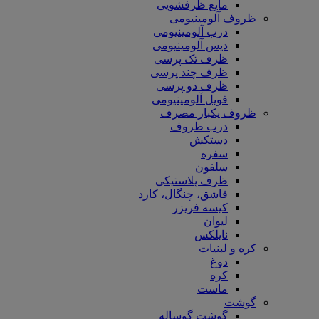
مایع ظرفشویی
ظروف آلومینیومی
درب آلومینیومی
دیس آلومینیومی
ظرف تک پرسی
ظرف چند پرسی
ظرف دو پرسی
فویل آلومینیومی
ظروف یکبار مصرف
درب ظروف
دستکش
سفره
سلفون
ظرف پلاستیکی
قاشق، چنگال، کارد
کیسه فریزر
لیوان
نایلکس
کره و لبنیات
دوغ
کره
ماست
گوشت
گوشت گوساله