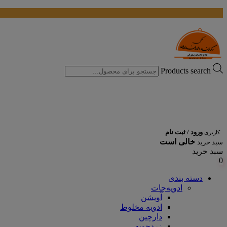
Products search
ورود / ثبت نام
کاربری
خالی است
سبد خرید
سبد خرید
0
دسته بندی
ادویه‌جات
آویشن
ادویه مخلوط
دارچین
زردچوبه