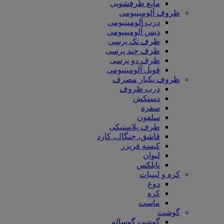
مایع ظرفشویی
ظروف آلومینیومی
درب آلومینیومی
دیس آلومینیومی
ظرف تک پرسی
ظرف چند پرسی
ظرف دو پرسی
فویل آلومینیومی
ظروف یکبار مصرف
درب ظروف
دستکش
سفره
سلفون
ظرف پلاستیکی
قاشق، چنگال، کارد
کیسه فریزر
لیوان
نایلکس
کره و لبنیات
دوغ
کره
ماست
گوشت
گوشت گوساله