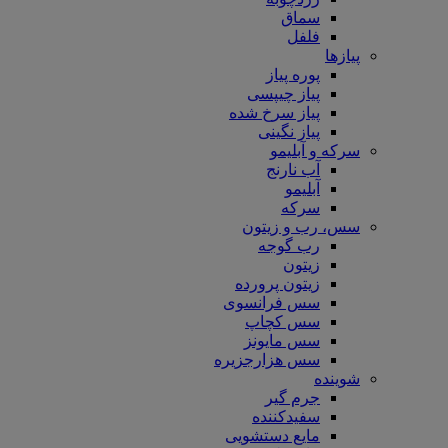
سماق
فلفل
پیازها
پوره پیاز
پیاز چیپسی
پیاز سرخ شده
پیاز نگینی
سرکه و آبلیمو
آب نارنج
آبلیمو
سرکه
سس، رب و زیتون
رب گوجه
زیتون
زیتون پرورده
سس فرانسوی
سس کچاپ
سس مایونز
سس هزارجزیره
شوینده
جرم گیر
سفیدکننده
مایع دستشویی