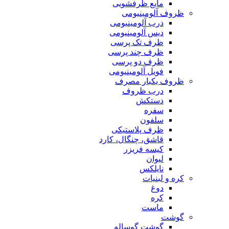
مایع ظرفشویی
ظروف آلومینیومی
درب آلومینیومی
دیس آلومینیومی
ظرف تک پرسی
ظرف چند پرسی
ظرف دو پرسی
فویل آلومینیومی
ظروف یکبار مصرف
درب ظروف
دستکش
سفره
سلفون
ظرف پلاستیکی
قاشق، چنگال، کارد
کیسه فریزر
لیوان
نایلکس
کره و لبنیات
دوغ
کره
ماست
گوشت
گوشت گوساله