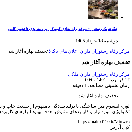
چگونه یک رستوران موفق راه‌اندازی کنیم؟ از برنامه‌ریزی تا تجهیز کامل
دوشنبه 18 خرداد 1405
مرکز رفاه رستوران داران
اعلان های باکالا
تخفیف بهاره آغاز شد
تخفیف بهاره آغاز شد
مرکز رفاه رستوران داران ملکی
17 فروردین 1401
|
09:02
زمان تخمینی مطالعه: 1 دقیقه
تخفیف بهاره آغاز شد
لورم ایپسوم متن ساختگی با تولید سادگی نامفهوم از صنعت چاپ و با
تکنولوژی مورد نیاز و کاربردهای متنوع با هدف بهبود ابزارهای کاربر
https://maleki110.ir/Mtnwr6
کپی آدرس