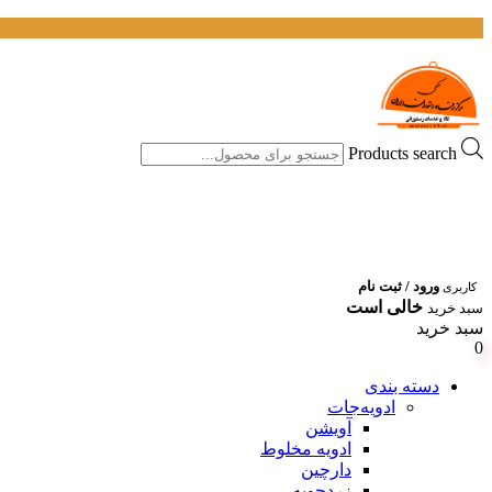
Products search
ورود / ثبت نام
کاربری
خالی است
سبد خرید
سبد خرید
0
دسته بندی
ادویه‌جات
آویشن
ادویه مخلوط
دارچین
زردچوبه