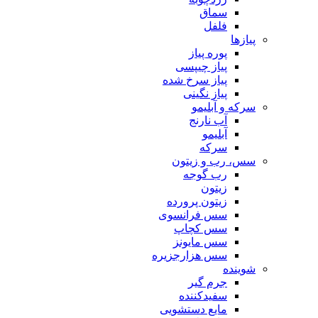
سماق
فلفل
پیازها
پوره پیاز
پیاز چیپسی
پیاز سرخ شده
پیاز نگینی
سرکه و آبلیمو
آب نارنج
آبلیمو
سرکه
سس، رب و زیتون
رب گوجه
زیتون
زیتون پرورده
سس فرانسوی
سس کچاپ
سس مایونز
سس هزارجزیره
شوینده
جرم گیر
سفیدکننده
مایع دستشویی