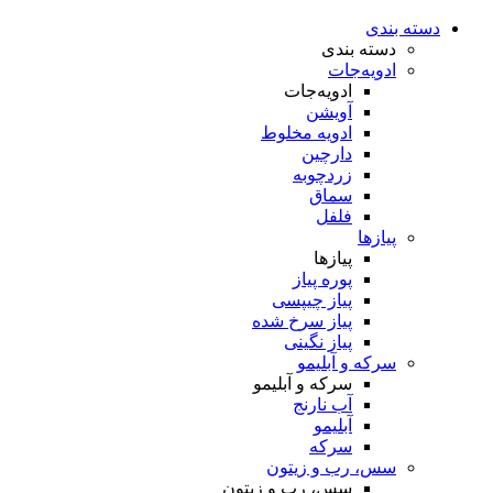
دسته بندی
دسته بندی
ادویه‌جات
ادویه‌جات
آویشن
ادویه مخلوط
دارچین
زردچوبه
سماق
فلفل
پیازها
پیازها
پوره پیاز
پیاز چیپسی
پیاز سرخ شده
پیاز نگینی
سرکه و آبلیمو
سرکه و آبلیمو
آب نارنج
آبلیمو
سرکه
سس، رب و زیتون
سس، رب و زیتون