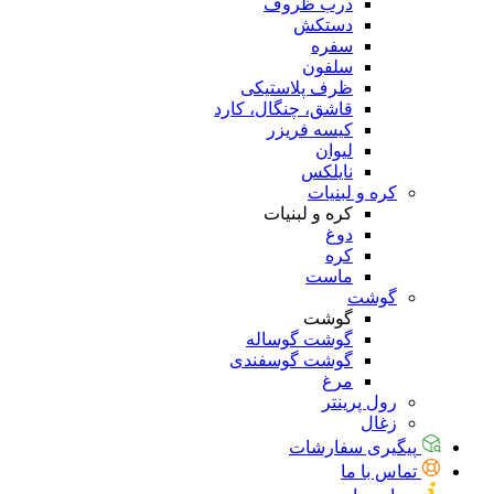
درب ظروف
دستکش
سفره
سلفون
ظرف پلاستیکی
قاشق، چنگال، کارد
کیسه فریزر
لیوان
نایلکس
کره و لبنیات
کره و لبنیات
دوغ
کره
ماست
گوشت
گوشت
گوشت گوساله
گوشت گوسفندی
مرغ
رول پرینتر
زغال
پیگیری سفارشات
تماس با ما