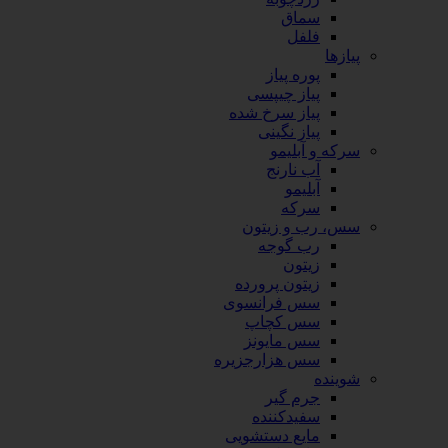
سماق
فلفل
پیازها
پوره پیاز
پیاز چیپسی
پیاز سرخ شده
پیاز نگینی
سرکه و آبلیمو
آب نارنج
آبلیمو
سرکه
سس، رب و زیتون
رب گوجه
زیتون
زیتون پرورده
سس فرانسوی
سس کچاپ
سس مایونز
سس هزارجزیره
شوینده
جرم گیر
سفیدکننده
مایع دستشویی