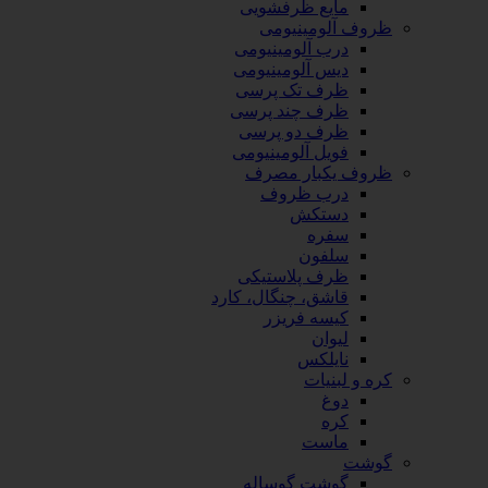
مایع ظرفشویی
ظروف آلومینیومی
درب آلومینیومی
دیس آلومینیومی
ظرف تک پرسی
ظرف چند پرسی
ظرف دو پرسی
فویل آلومینیومی
ظروف یکبار مصرف
درب ظروف
دستکش
سفره
سلفون
ظرف پلاستیکی
قاشق، چنگال، کارد
کیسه فریزر
لیوان
نایلکس
کره و لبنیات
دوغ
کره
ماست
گوشت
گوشت گوساله