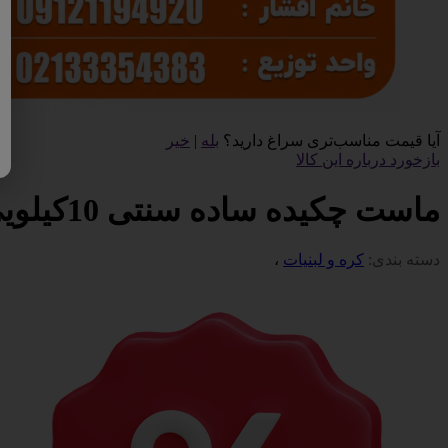
آیا قیمت مناسب‌تری سراغ دارید؟
بله
|
خیر
بازخورد درباره این کالا
ماست چکیده ساده سنتی 10کیلویی
دسته بندی:
کره و لبنیات
،