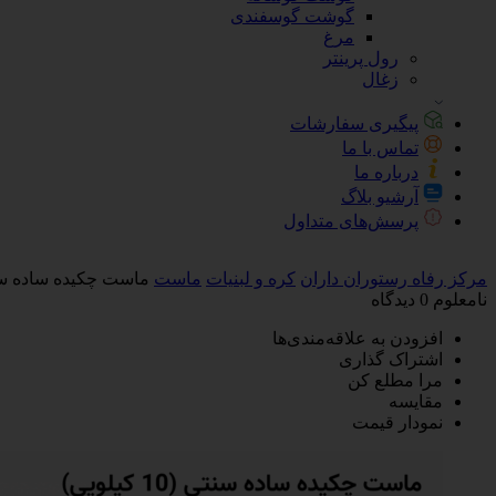
گوشت گوسفندی
مرغ
رول پرینتر
زغال
پیگیری سفارشات
تماس با ما
درباره ما
آرشیو بلاگ
پرسش‌های متداول
مرکز رفاه رستوران داران
کره و لبنیات
ماست
ماست چکیده ساده سنتی 10ک
نامعلوم
0 دیدگاه
افزودن به علاقه‌مندی‌ها
اشتراک گذاری
مرا مطلع کن
مقایسه
نمودار قیمت