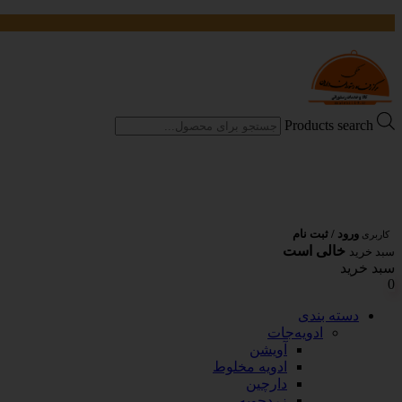
Products search
ورود / ثبت نام
کاربری
خالی است
سبد خرید
سبد خرید
0
دسته بندی
ادویه‌جات
آویشن
ادویه مخلوط
دارچین
زردچوبه