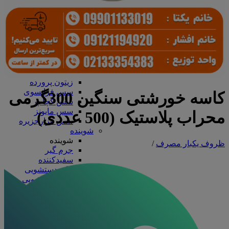
سرکه و آبلیمو
آب نارنج
آبلیمو
سرکه
سس، رب و زیتون
سس، رب و زیتون
رب گوجه
زیتون
زیتون پرورده
سس فرانسوی
کاسه خورشتی سنگین 300گرمی
سس کچاپ
سس مایونز
محراب پلاستیک (500 عددی)
سس هزارجزیره
شوینده
شوینده
ظروف یکبار مصرف
/
جرم گیر
سفیدکننده
مایع دستشویی
مایع ظرفشویی
ظروف آلومینیومی
ظروف آلومینیومی
درب آلومینیومی
دیس آلومینیومی
ظرف تک پرسی