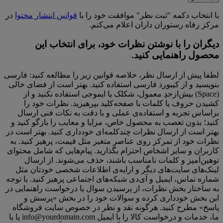
با انتخاب دکمه "ثبت نظر" موافقت خود را با
قوانین انتشار محتوا
در
مرکز رفاه رستوران داران اعلام می‌کنم.
دیگران را با نوشتن نظرات خود، برای انتخاب این
محصول راهنمایی کنید.
لطفا پیش از ارسال نظر، خلاصه قوانین زیر را مطالعه کنید: فارسی
بنویسید و از کیبورد فارسی استفاده کنید. بهتر است از فضای خالی
(Space) بیش‌از‌حدِ معمول، شکلک یا ایموجی استفاده نکنید و از
کشیدن حروف یا کلمات با صفحه‌کلید بپرهیزید. نظرات خود را
براساس تجربه و استفاده‌ی عملی و با دقت به نکات فنی ارسال
کنید؛ بدون تعصب به محصول خاص، مزایا و معایب را بازگو کنید و
بهتر است از ارسال نظرات چندکلمه‌‌ای خودداری کنید. بهتر است در
نظرات خود از تمرکز روی عناصر متغیر مثل قیمت، پرهیز کنید. به
کاربران و سایر اشخاص احترام بگذارید. پیام‌هایی که شامل محتوای
توهین‌آمیز و کلمات نامناسب باشند، حذف می‌شوند. از ارسال
لینک‌های سایت‌های دیگر و ارایه‌ی اطلاعات شخصی خودتان مثل
شماره تماس، ایمیل و آی‌دی شبکه‌های اجتماعی پرهیز کنید. با توجه
به ساختار بخش نظرات، از پرسیدن سوال یا درخواست راهنمایی در
این بخش خودداری کرده و سوالات خود را در بخش «پرسش و
پاسخ» مطرح کنید. هرگونه نقد و نظر در خصوص سایت فروشگاه
ما، خدمات و درخواست کالا را با ایمیل info@yourdomain.com یا با