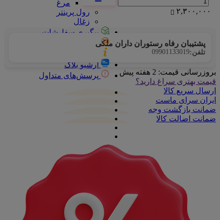
مرغ
۲,۳۰۰,۰۰۰
رول پرینتر
زغال
پیگیری سفارشات
تماس با ما
پشتیبان رفاه رستوران داران ملکی
09901133019
تلفن:
درباره ما
آرشیو بلاگ
بروزرسانی قیمت:
2 هفته پیش
پرسش‌های متداول
قیمت بهتری سراغ دارید؟
ارسال سریع کالا
ایران سرای ماست
ضمانت بازگشت وجه
ضمانت اضالت کالا