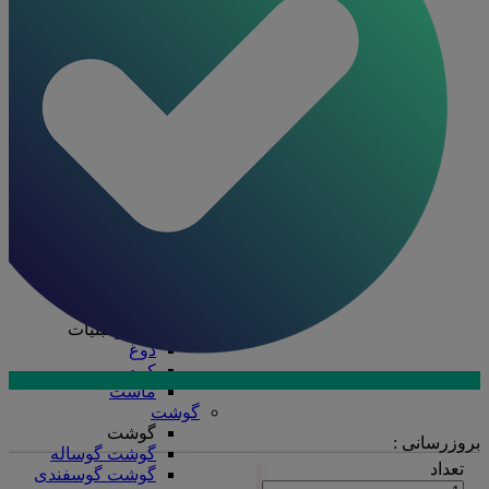
ظرف چند پرسی
ظرف دو پرسی
فویل آلومینیومی
ظروف یکبار مصرف
ظروف یکبار مصرف
درب ظروف
دستکش
سفره
سلفون
ظرف پلاستیکی
قاشق، چنگال، کارد
کیسه فریزر
لیوان
نایلکس
کره و لبنیات
کره و لبنیات
دوغ
کره
ماست
ارتباط با فروش در بله
گوشت
تماس با کارشناسان
گوشت
بروزرسانی :
گوشت گوساله
تعداد
گوشت گوسفندی