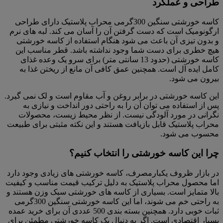
طراحی و عملکرد
کاسه خورشتی سنگین 300گرمی محراب پلاستیک دارای طراحی
ارگونومیک است که دست گرفتن آن را آسان می کند. لبه های نرم
و بدون تیزی آن باعث می شود هنگام استفاده از کاسه خورشتی
هیچ خطری برای دست شما وجود نداشته باشد. قطر مناسب این
کاسه خورشتی (حدود 13 سانتی متر) برای سرو یک وعده غذای
کامل ایده آل است. همچنین عمق کافی آن مانع از ریختن غذا به
بیرون می شود.
این کاسه خورشتی در برابر روغن و آب مقاوم است و لک نمی گیرد.
پس از استفاده می توان آن را به راحتی دور انداخت و نیازی به
نگرانی در مورد آلودگی نیست. از نظر محیط زیست، محصولات
محراب پلاستیک قابل بازیافت هستند و این نکته مثبتی برای طبیعت
محسوب می شود.
چرا این کاسه خورشتی را انتخاب کنیم؟
در بازار ظروف یکبارمصرف، کاسه خورشتی های زیادی وجود دارد
اما محصول محراب پلاستیک به دلیل ترکیب قیمت مناسب و کیفیت
بالا متمایز است. بسیاری از کاسه های خورشتی سبک وزن هستند و
به راحتی خم می شوند، اما این کاسه خورشتی سنگین 300گرمی
ثبات خوبی دارد. همچنین بسته بندی 500 عددی آن برای خريد عمده
بسیار اقتصادی است. اگر به دنبال یک کاسه خورشتی مطمئن برای