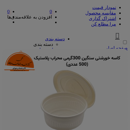
نمودار قیمت
0
0
مقایسه محصول
افزودن به علاقه‌مندی‌ها
اشتراک گذاری
مرا مطلع کن
دسته بندی
دسته بندی
صفحه اصلی
ادویه‌جات
ادویه‌جات
آویشن
ادویه مخلوط
دارچین
زردچوبه
سماق
فلفل
پیازها
پیازها
پوره پیاز
پیاز چیپسی
پیاز سرخ شده
پیاز نگینی
سرکه و آبلیمو