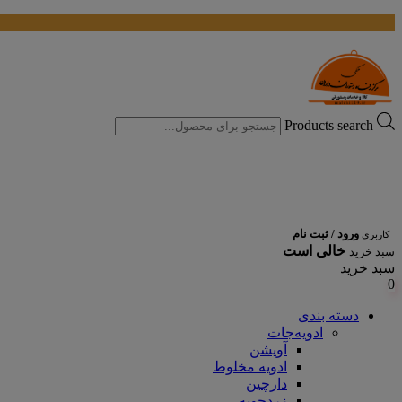
Products search
ورود / ثبت نام
کاربری
خالی است
سبد خرید
سبد خرید
0
دسته بندی
ادویه‌جات
آویشن
ادویه مخلوط
دارچین
زردچوبه