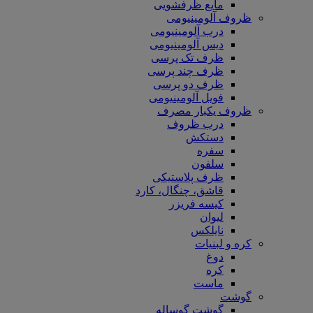
مایع ظرفشویی
ظروف آلومینیومی
درب آلومینیومی
دیس آلومینیومی
ظرف تک پرسی
ظرف چند پرسی
ظرف دو پرسی
فویل آلومینیومی
ظروف یکبار مصرف
درب ظروف
دستکش
سفره
سلفون
ظرف پلاستیکی
قاشق، چنگال، کارد
کیسه فریزر
لیوان
نایلکس
کره و لبنیات
دوغ
کره
ماست
گوشت
گوشت گوساله