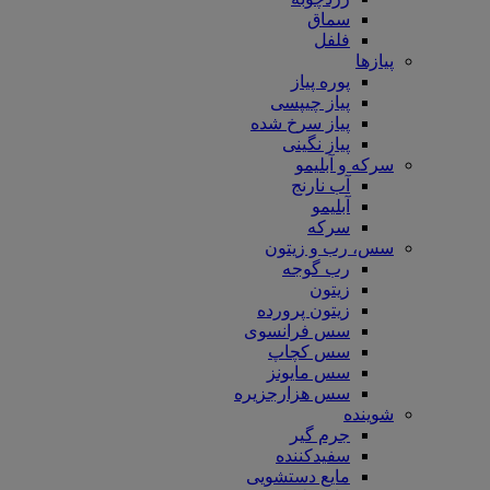
سماق
فلفل
پیازها
پوره پیاز
پیاز چیپسی
پیاز سرخ شده
پیاز نگینی
سرکه و آبلیمو
آب نارنج
آبلیمو
سرکه
سس، رب و زیتون
رب گوجه
زیتون
زیتون پرورده
سس فرانسوی
سس کچاپ
سس مایونز
سس هزارجزیره
شوینده
جرم گیر
سفیدکننده
مایع دستشویی