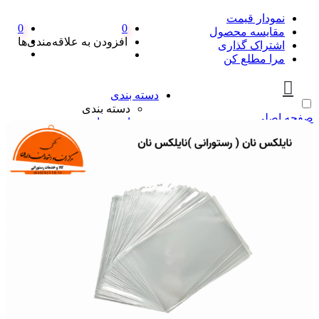
نمودار قیمت
0
0
مقایسه محصول
افزودن به علاقه‌مندی‌ها
اشتراک گذاری
مرا مطلع کن
دسته بندی
دسته بندی
صفحه اصلی
ادویه‌جات
ادویه‌جات
آویشن
ادویه مخلوط
دارچین
زردچوبه
سماق
فلفل
پیازها
پیازها
پوره پیاز
پیاز چیپسی
پیاز سرخ شده
پیاز نگینی
سرکه و آبلیمو