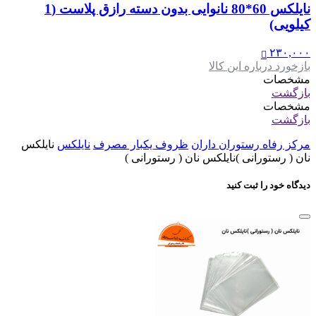
نایلکس 60*80 نانوایی بدون دسته رازق پلاست (1
کیلویی)
۲۳۰,۰۰۰
بازخورد درباره این کالا
مشخصات
بازگشت
مشخصات
بازگشت
مرکز رفاه رستوران داران
ظروف یکبار مصرف
نایلکس
نایلکس
نان ( رستورانی )نایلکس نان ( رستورانی )
دیدگاه خود را ثبت کنید