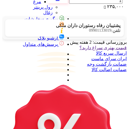
مرغ
۲۳۵,۰۰۰
رول پرینتر
زغال
پیگیری سفارشات
تماس با ما
پشتیبان رفاه رستوران داران ملکی
09901133019
تلفن:
درباره ما
آرشیو بلاگ
بروزرسانی قیمت:
2 هفته پیش
پرسش‌های متداول
قیمت بهتری سراغ دارید؟
ارسال سریع کالا
ایران سرای ماست
ضمانت بازگشت وجه
ضمانت اضالت کالا