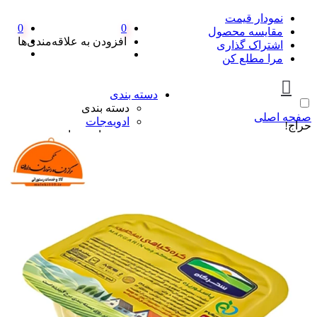
نمودار قیمت
0
0
مقایسه محصول
افزودن به علاقه‌مندی‌ها
اشتراک گذاری
مرا مطلع کن
دسته بندی
دسته بندی
صفحه اصلی
ادویه‌جات
حراج!
ادویه‌جات
آویشن
ادویه مخلوط
دارچین
زردچوبه
سماق
فلفل
پیازها
پیازها
پوره پیاز
پیاز چیپسی
پیاز سرخ شده
پیاز نگینی
سرکه و آبلیمو