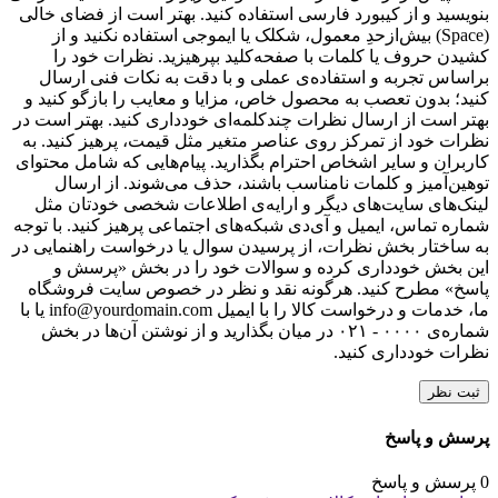
بنویسید و از کیبورد فارسی استفاده کنید. بهتر است از فضای خالی
(Space) بیش‌از‌حدِ معمول، شکلک یا ایموجی استفاده نکنید و از
کشیدن حروف یا کلمات با صفحه‌کلید بپرهیزید. نظرات خود را
براساس تجربه و استفاده‌ی عملی و با دقت به نکات فنی ارسال
کنید؛ بدون تعصب به محصول خاص، مزایا و معایب را بازگو کنید و
بهتر است از ارسال نظرات چندکلمه‌‌ای خودداری کنید. بهتر است در
نظرات خود از تمرکز روی عناصر متغیر مثل قیمت، پرهیز کنید. به
کاربران و سایر اشخاص احترام بگذارید. پیام‌هایی که شامل محتوای
توهین‌آمیز و کلمات نامناسب باشند، حذف می‌شوند. از ارسال
لینک‌های سایت‌های دیگر و ارایه‌ی اطلاعات شخصی خودتان مثل
شماره تماس، ایمیل و آی‌دی شبکه‌های اجتماعی پرهیز کنید. با توجه
به ساختار بخش نظرات، از پرسیدن سوال یا درخواست راهنمایی در
این بخش خودداری کرده و سوالات خود را در بخش «پرسش و
پاسخ» مطرح کنید. هرگونه نقد و نظر در خصوص سایت فروشگاه
ما، خدمات و درخواست کالا را با ایمیل info@yourdomain.com یا با
شماره‌ی ۰۰۰۰ - ۰۲۱ در میان بگذارید و از نوشتن آن‌ها در بخش
نظرات خودداری کنید.
ثبت نظر
پرسش و پاسخ
0 پرسش و پاسخ