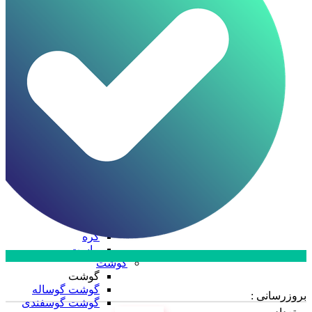
ظرف چند پرسی
ظرف دو پرسی
فویل آلومینیومی
ظروف یکبار مصرف
ظروف یکبار مصرف
درب ظروف
دستکش
سفره
سلفون
ظرف پلاستیکی
قاشق، چنگال، کارد
کیسه فریزر
لیوان
نایلکس
کره و لبنیات
کره و لبنیات
دوغ
کره
ماست
گوشت
ارتباط با فروش در بله
گوشت
تماس با کارشناسان
گوشت گوساله
بروزرسانی :
گوشت گوسفندی