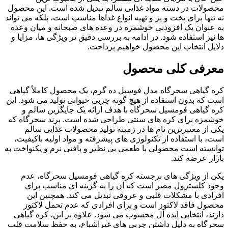
محصولات در دسته مواد غذایی سالم تبدیل شده است. این محصول
نه تنها برای پخت و پز و تهیه انواع غذاها مناسب است، بلکه می تواند
به عنوان یک افزودنی خوشمزه در وعده های صبحانه و میان وعده
ها نیز استفاده شود. در ادامه به بررسی دقیق تر ویژگی ها، مزایا و
دلایل انتخاب این محصول خواهیم پرداخت.
معرفی کلی محصول
کره گیاهی سحرگاه مدل فوسیل ده گرم، یک محصول کاملاً گیاهی
است که بدون استفاده از هیچ گونه چربی حیوانی تولید می شود. این
کره گیاهی فومسیل سحرگاه با هدف ارائه یک جایگزین سالم و
خوشمزه برای کره های سنتی طراحی شده است. برند سحرگاه که
یکی از معتبرترین نام ها در زمینه تولید محصولات غذایی سالم
است، با استفاده از تکنولوژی های پیشرفته و مواد اولیه باکیفیت،
توانسته است محصولی با طعمی بی نظیر و بافتی نرم و یکنواخت به
بازار عرضه کند.
یکی از ویژگی های برجسته کره گیاهی فومسیل سحرگاه، عدم
وجود کلسترول مضر است که آن را به گزینه ای مناسب برای
افرادی با مشکلات قلبی و عروقی تبدیل می کند. همچنین این
محصول فاقد لاکتوز است و برای افرادی که عدم تحمل لاکتوز
دارند، انتخابی ایده آل محسوب می شود. علاوه بر این، کره گیاهی
سحرگاه به دلیل داشتن چربی های غیراشباع، به حفظ سلامت قلب