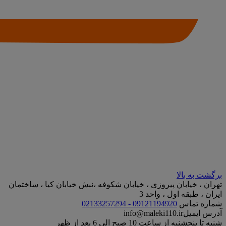
برگشت به بالا
تهران ، خیابان پیروزی ، خیابان شکوفه ،نبش خیابان کیا ، ساختمان
ایران ، طبقه اول ، واحد 3
شماره تماس
09121194920 - 02133257294
آدرس ایمیل
info@maleki110.ir
شنبه تا پنجشنبه از ساعت 10 صبح الی 6 بعد از ظهر