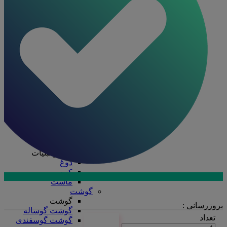
ظرف چند پرسی
ظرف دو پرسی
فویل آلومینیومی
ظروف یکبار مصرف
ظروف یکبار مصرف
درب ظروف
دستکش
سفره
سلفون
ظرف پلاستیکی
قاشق، چنگال، کارد
کیسه فریزر
لیوان
نایلکس
کره و لبنیات
کره و لبنیات
دوغ
کره
ماست
ارتباط با فروش در بله
گوشت
تماس با کارشناسان
گوشت
بروزرسانی :
گوشت گوساله
تعداد
گوشت گوسفندی