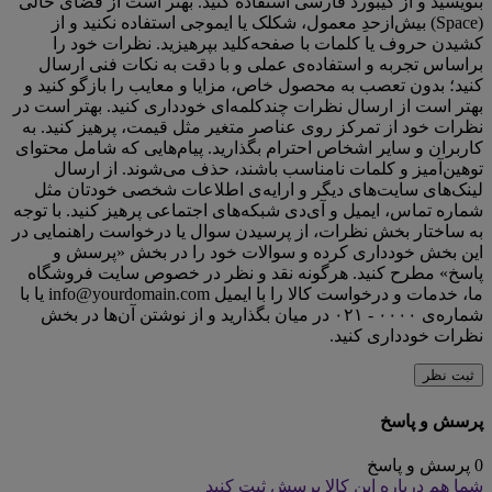
بنویسید و از کیبورد فارسی استفاده کنید. بهتر است از فضای خالی
(Space) بیش‌از‌حدِ معمول، شکلک یا ایموجی استفاده نکنید و از
کشیدن حروف یا کلمات با صفحه‌کلید بپرهیزید. نظرات خود را
براساس تجربه و استفاده‌ی عملی و با دقت به نکات فنی ارسال
کنید؛ بدون تعصب به محصول خاص، مزایا و معایب را بازگو کنید و
بهتر است از ارسال نظرات چندکلمه‌‌ای خودداری کنید. بهتر است در
نظرات خود از تمرکز روی عناصر متغیر مثل قیمت، پرهیز کنید. به
کاربران و سایر اشخاص احترام بگذارید. پیام‌هایی که شامل محتوای
توهین‌آمیز و کلمات نامناسب باشند، حذف می‌شوند. از ارسال
لینک‌های سایت‌های دیگر و ارایه‌ی اطلاعات شخصی خودتان مثل
شماره تماس، ایمیل و آی‌دی شبکه‌های اجتماعی پرهیز کنید. با توجه
به ساختار بخش نظرات، از پرسیدن سوال یا درخواست راهنمایی در
این بخش خودداری کرده و سوالات خود را در بخش «پرسش و
پاسخ» مطرح کنید. هرگونه نقد و نظر در خصوص سایت فروشگاه
ما، خدمات و درخواست کالا را با ایمیل info@yourdomain.com یا با
شماره‌ی ۰۰۰۰ - ۰۲۱ در میان بگذارید و از نوشتن آن‌ها در بخش
نظرات خودداری کنید.
ثبت نظر
پرسش و پاسخ
0 پرسش و پاسخ
شما هم درباره این کالا پرسش ثبت کنید