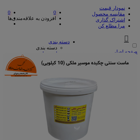
نمودار قیمت
0
0
مقایسه محصول
افزودن به علاقه‌مندی‌ها
اشتراک گذاری
مرا مطلع کن
دسته بندی
دسته بندی
صفحه اصلی
ادویه‌جات
ادویه‌جات
آویشن
ادویه مخلوط
دارچین
زردچوبه
سماق
فلفل
پیازها
پیازها
پوره پیاز
پیاز چیپسی
پیاز سرخ شده
پیاز نگینی
سرکه و آبلیمو