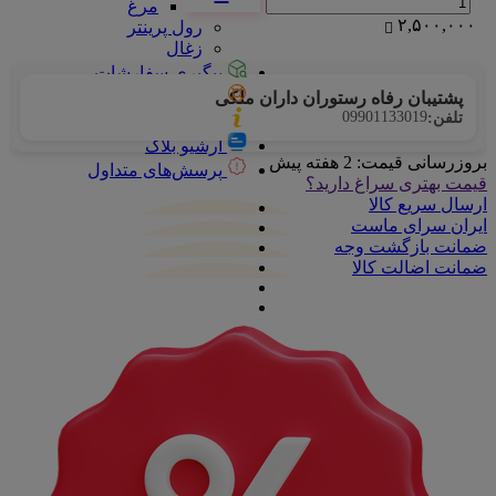
مرغ
۲,۵۰۰,۰۰۰
رول پرینتر
زغال
پیگیری سفارشات
تماس با ما
پشتیبان رفاه رستوران داران ملکی
09901133019
تلفن:
درباره ما
آرشیو بلاگ
بروزرسانی قیمت:
2 هفته پیش
پرسش‌های متداول
قیمت بهتری سراغ دارید؟
ارسال سریع کالا
ایران سرای ماست
ضمانت بازگشت وجه
ضمانت اضالت کالا