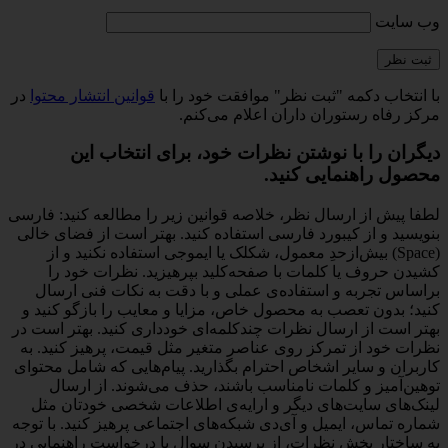
وب‌ سایت
با انتخاب دکمه "ثبت نظر" موافقت خود را با
قوانین انتشار محتوا
در
مرکز رفاه رستوران داران اعلام می‌کنم.
دیگران را با نوشتن نظرات خود، برای انتخاب این
محصول راهنمایی کنید.
لطفا پیش از ارسال نظر، خلاصه قوانین زیر را مطالعه کنید: فارسی
بنویسید و از کیبورد فارسی استفاده کنید. بهتر است از فضای خالی
(Space) بیش‌از‌حدِ معمول، شکلک یا ایموجی استفاده نکنید و از
کشیدن حروف یا کلمات با صفحه‌کلید بپرهیزید. نظرات خود را
براساس تجربه و استفاده‌ی عملی و با دقت به نکات فنی ارسال
کنید؛ بدون تعصب به محصول خاص، مزایا و معایب را بازگو کنید و
بهتر است از ارسال نظرات چندکلمه‌‌ای خودداری کنید. بهتر است در
نظرات خود از تمرکز روی عناصر متغیر مثل قیمت، پرهیز کنید. به
کاربران و سایر اشخاص احترام بگذارید. پیام‌هایی که شامل محتوای
توهین‌آمیز و کلمات نامناسب باشند، حذف می‌شوند. از ارسال
لینک‌های سایت‌های دیگر و ارایه‌ی اطلاعات شخصی خودتان مثل
شماره تماس، ایمیل و آی‌دی شبکه‌های اجتماعی پرهیز کنید. با توجه
به ساختار بخش نظرات، از پرسیدن سوال یا درخواست راهنمایی در