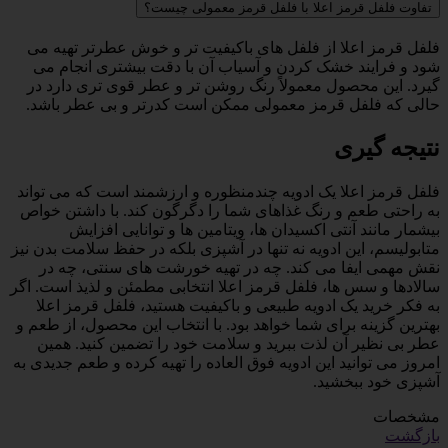
تفاوت فلفل قرمز اعلا با فلفل قرمز معمولی چیست؟
فلفل قرمز اعلا از فلفل های باکیفیت تر و خوش عطرتر تهیه می
شود و فرایند خشک کردن و آسیاب آن با دقت بیشتری انجام می
گیرد. این محصول معمولاً رنگ روشن تر و عطر قوی تری دارد در
حالی که فلفل قرمز معمولی ممکن است کدرتر و بی عطر باشد.
نتیجه گیری
فلفل قرمز اعلا یک ادویه چندمنظوره و ارزشمند است که می تواند
به راحتی طعم و رنگ غذاهای شما را دگرگون کند. با داشتن خواص
بیشمار مانند آنتی اکسیدان ها، ویتامین ها و توانایی افزایش
متابولیسم، این ادویه نه تنها در آشپزی بلکه در حفظ سلامت بدن نیز
نقش مهمی ایفا می کند. چه در تهیه خورشت های سنتی، چه در
سالادها و سس ها، فلفل قرمز اعلا انتخابی مطمئن و لذیذ است. اگر
به فکر خرید یک ادویه طبیعی و باکیفیت هستید، فلفل قرمز اعلا
بهترین گزینه برای شما خواهد بود. با انتخاب این محصول، از طعم و
عطر بی نظیر آن لذت ببرید و سلامت خود را تضمین کنید. همین
امروز می توانید این ادویه فوق العاده را تهیه کرده و طعم جدیدی به
آشپزی خود ببخشید.
مشخصات
بازگشت