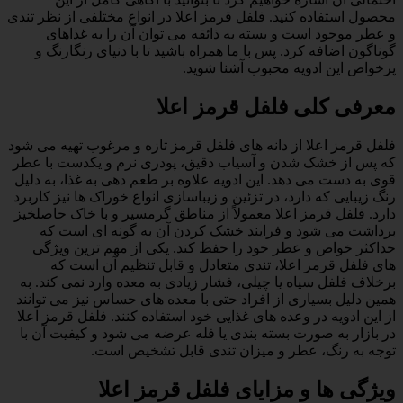
محصول استفاده کنید. فلفل قرمز اعلا در انواع مختلفی از نظر تندی
و عطر موجود است و بسته به ذائقه می توان آن را به غذاهای
گوناگون اضافه کرد. پس با ما همراه باشید تا با دنیای رنگارنگ و
پرخواص این ادویه محبوب آشنا شوید.
معرفی کلی فلفل قرمز اعلا
فلفل قرمز اعلا از دانه های فلفل قرمز تازه و مرغوب تهیه می شود
که پس از خشک شدن و آسیاب دقیق، پودری نرم و یکدست با عطر
قوی به دست می دهد. این ادویه علاوه بر طعم دهی به غذا، به دلیل
رنگ زیبایی که دارد، در تزئین و زیباسازی انواع خوراک ها نیز کاربرد
دارد. فلفل قرمز اعلا معمولاً از مناطق گرمسیر و با خاک حاصلخیز
برداشت می شود و فرایند خشک کردن آن به گونه ای است که
حداکثر خواص و عطر خود را حفظ کند. یکی از مهم ترین ویژگی
های فلفل قرمز اعلا، تندی متعادل و قابل تنظیم آن است که
برخلاف فلفل سیاه یا چیلی، فشار زیادی به معده وارد نمی کند. به
همین دلیل بسیاری از افراد حتی با معده های حساس نیز می توانند
از این ادویه در وعده های غذایی خود استفاده کنند. فلفل قرمز اعلا
در بازار به صورت بسته بندی یا فله عرضه می شود و کیفیت آن با
توجه به رنگ، عطر و میزان تندی قابل تشخیص است.
ویژگی ها و مزایای فلفل قرمز اعلا