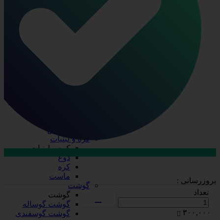
ظرف چند پرسی
ظرف دو پرسی
فویل آلومینیومی
ظروف یکبار مصرف
ظروف یکبار مصرف
درب ظروف
دستکش
سفره
سلفون
ظرف پلاستیکی
قاشق، چنگال، کارد
کیسه فریزر
لیوان
نایلکس
کره و لبنیات
کره و لبنیات
دوغ
ارتباط با فروش در بله
کره
تماس با کارشناسان
ماست
بروزرسانی :
گوشت
تعداد
گوشت
گوشت گوساله
۳۰۰,۰۰۰
گوشت گوسفندی