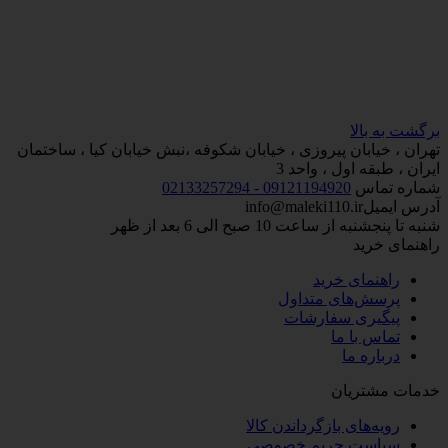
برگشت به بالا
تهران ، خیابان پیروزی ، خیابان شکوفه ،نبش خیابان کیا ، ساختمان
ایران ، طبقه اول ، واحد 3
شماره تماس
09121194920 - 02133257294
آدرس ایمیل
info@maleki110.ir
شنبه تا پنجشنبه از ساعت 10 صبح الی 6 بعد از ظهر
راهنمای خرید
راهنمای خرید
پرسش‌های متداول
پیگیری سفارشات
تماس با ما
درباره ما
خدمات مشتریان
رویه‌های بازگرداندن کالا
سیاست حریم خصوصی