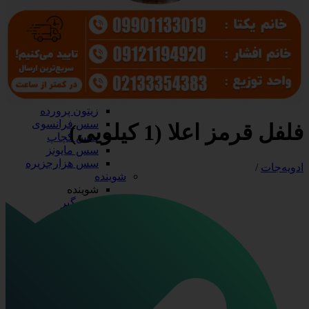
سرکه و آبلیمو
آب نارنج
آبلیمو
سرکه
سس، رب و زیتون
سس، رب و زیتون
رب گوجه
زیتون
زیتون پرورده
سس فرانسوی
فلفل قرمز اعلا (1 کیلویی)
سس کچاپ
سس مایونز
سس هزارجزیره
ادویه‌جات
/
شوینده
شوینده
جرم گیر
سفیدکننده
مایع دستشویی
مایع ظرفشویی
ظروف آلومینیومی
ظروف آلومینیومی
درب آلومینیومی
دیس آلومینیومی
ظرف تک پرسی