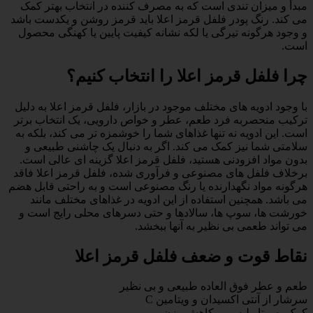
مبدأ و میزان تندی است که به مصرف کننده در انتخاب بهتر کمک
می کند. رنگ پودر فلفل قرمز اعلا باید قرمز روشن و یکدست باشد
و وجود هرگونه تیرگی یا لکه نشانه کیفیت پایین یا کهنگی محصول
است.
چرا فلفل قرمز اعلا را انتخاب کنیم؟
با وجود ادویه های مختلف موجود در بازار، فلفل قرمز اعلا به دلیل
ترکیب منحصربه فرد طعم، عطر و خواص دارویی، یک انتخاب برتر
است. این ادویه نه تنها غذاهای شما را خوشمزه تر می کند، بلکه به
سلامتی شما نیز کمک می کند. اگر به دنبال یک چاشنی طبیعی و
بدون مواد افزودنی هستید، فلفل قرمز اعلا گزینه ای عالی است.
برخلاف فلفل های مصنوعی و فرآوری شده، فلفل قرمز اعلا فاقد
هرگونه مواد نگهدارنده یا رنگ مصنوعی است و به راحتی قابل هضم
می باشد. همچنین استفاده از این ادویه در غذاهای مختلف مانند
خورشت ها، سوپ ها، سالادها و حتی دسرهای محلی رایج است و
می تواند طعمی بی نظیر به آنها ببخشد.
نقاط قوت و ضعف فلفل قرمز اعلا
طعم و عطر فوق العاده طبیعی و بی نظیر
سرشار از آنتی اکسیدان و ویتامین C
کمک به متابولیسم و کاهش وزن