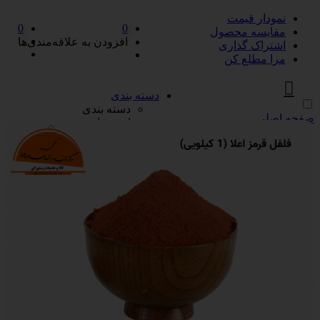
نمودار قیمت
0
0
مقایسه محصول
افزودن به علاقه‌مندی‌ها
اشتراک گذاری
مرا مطلع کن
دسته بندی
دسته بندی
صفحه اصلی
ادویه‌جات
ادویه‌جات
آویشن
ادویه مخلوط
دارچین
زردچوبه
سماق
فلفل
پیازها
پیازها
پوره پیاز
پیاز چیپسی
پیاز سرخ شده
پیاز نگینی
سرکه و آبلیمو