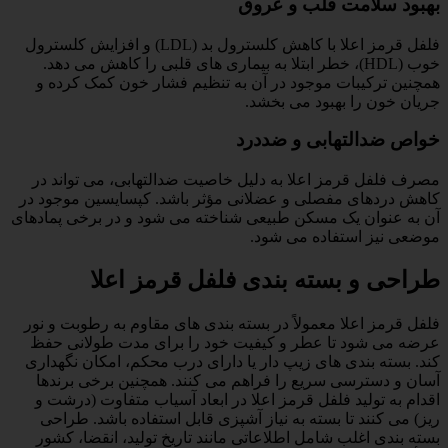
بهبود سلامت قلب و عروق
فلفل قرمز اعلا با کاهش کلسترول بد (LDL) و افزایش کلسترول
خوب (HDL)، خطر ابتلا به بیماری های قلبی را کاهش می دهد.
همچنین ترکیبات موجود در آن به تنظیم فشار خون کمک کرده و
جریان خون را بهبود می بخشد.
خواص ضدالتهابی و ضددرد
مصرف فلفل قرمز اعلا به دلیل خاصیت ضدالتهابی، می تواند در
کاهش دردهای مفصلی و عضلانی مؤثر باشد. کپسایسین موجود در
آن به عنوان یک مسکن طبیعی شناخته می شود و در برخی پمادهای
موضعی نیز استفاده می شود.
طراحی و بسته بندی فلفل قرمز اعلا
فلفل قرمز اعلا معمولاً در بسته بندی های مقاوم به رطوبت و نور
عرضه می شود تا عطر و کیفیت خود را برای مدت طولانی حفظ
کند. بسته بندی های زیپ دار یا دارای درب محکم، امکان نگهداری
آسان و دسترسی سریع را فراهم می کنند. همچنین برخی برندها
اقدام به تولید فلفل قرمز اعلا در ابعاد آسیاب متفاوت (درشت و
ریز) می کنند تا بسته به نیاز آشپزی قابل استفاده باشد. طراحی
بسته بندی اغلب شامل اطلاعاتی مانند تاریخ تولید، انقضا، کشور