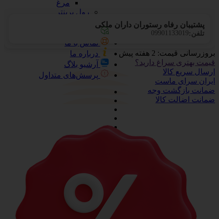
مرغ
رول پرینتر
زغال
پشتیبان رفاه رستوران داران ملکی
پیگیری سفارشات
09901133019
تلفن:
تماس با ما
بروزرسانی قیمت:
2 هفته پیش
درباره ما
قیمت بهتری سراغ دارید؟
آرشیو بلاگ
ارسال سریع کالا
پرسش‌های متداول
ایران سرای ماست
ضمانت بازگشت وجه
ضمانت اضالت کالا