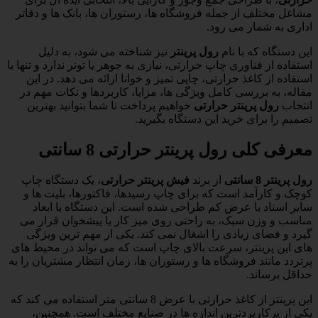
مشاغل مختلف از جمله فروشگاه ها، رستوران ها، بانک ها و دفاتر
اداری به شمار می رود.
این دستگاه که با نام
رول پرینتر
نیز شناخته می شود، به دلیل
استفاده از فناوری چاپ حرارتی، نیازی به جوهر یا تونر ندارد و تنها با
استفاده از کاغذ حرارتی، چاپی تمیز و خوانا ارائه می دهد. در این
مقاله، به بررسی کامل ویژگی ها، مزایا، کاربردها و نکات مهم در
انتخاب
رول پرینتر حرارتی
خواهیم پرداخت تا شما بتوانید بهترین
تصمیم را برای خرید این دستگاه بگیرید.
معرفی کلی رول پرینتر حرارتی 8 سانتی
رول پرینتر 8 سانتی
از برند
فیش پرینتر حرارتی
، یک دستگاه چاپ
کوچک و کارآمد است که برای چاپ رسیدها، فاکتورها، بلیت ها و
سایر اسناد با عرض کم طراحی شده است. این دستگاه با ابعاد
مناسب و وزن سبک، به راحتی روی میز کار یا پیشخوان قرار می
گیرد و فضای زیادی را اشغال نمی کند. یکی از مهم ترین ویژگی
های این پرینتر، سرعت بالای چاپ است که می تواند در محیط های
پرتردد مانند فروشگاه ها و رستوران ها، زمان انتظار مشتریان را به
حداقل برساند.
این پرینتر از کاغذ حرارتی با عرض 8 سانتی متر استفاده می کند که
یکی از پرکاربردترین اندازه ها در صنایع مختلف است. همچنین،