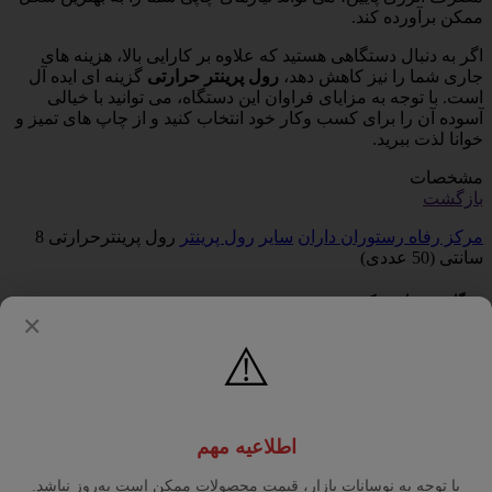
ممکن برآورده کند.
اگر به دنبال دستگاهی هستید که علاوه بر کارایی بالا، هزینه های
جاری شما را نیز کاهش دهد،
رول پرینتر حرارتی
گزینه ای ایده آل
است. با توجه به مزایای فراوان این دستگاه، می توانید با خیالی
آسوده آن را برای کسب وکار خود انتخاب کنید و از چاپ های تمیز و
خوانا لذت ببرید.
مشخصات
بازگشت
مرکز رفاه رستوران داران
سایر
رول پرینتر
رول پرینترحرارتی 8
سانتی (50 عددی)
دیدگاه خود را ثبت کنید
✕
⚠️
اطلاعیه مهم
با توجه به نوسانات بازار، قیمت محصولات ممکن است به‌روز نباشد.