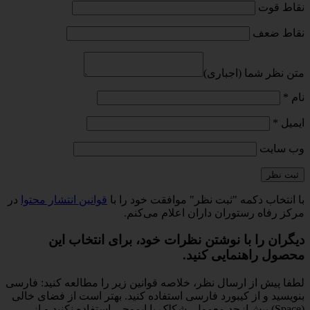
نقاط قوت
نقاط ضعف
متن نظر شما (اجباری)
نام
*
ایمیل
*
وب‌ سایت
با انتخاب دکمه "ثبت نظر" موافقت خود را با
قوانین انتشار محتوا
در
مرکز رفاه رستوران داران اعلام می‌کنم.
دیگران را با نوشتن نظرات خود، برای انتخاب این
محصول راهنمایی کنید.
لطفا پیش از ارسال نظر، خلاصه قوانین زیر را مطالعه کنید: فارسی
بنویسید و از کیبورد فارسی استفاده کنید. بهتر است از فضای خالی
(Space) بیش‌از‌حدِ معمول، شکلک یا ایموجی استفاده نکنید و از