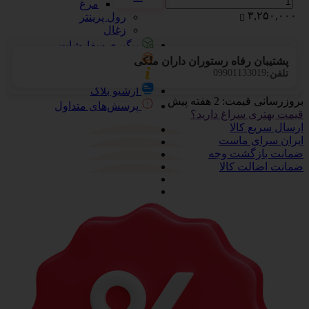
مرغ
۳,۲۵۰,۰۰۰
رول پرینتر
زغال
پیگیری سفارشات
تماس با ما
پشتیبان رفاه رستوران داران ملکی
09901133019
تلفن:
درباره ما
آرشیو بلاگ
بروزرسانی قیمت:
2 هفته پیش
پرسش‌های متداول
قیمت بهتری سراغ دارید؟
ارسال سریع کالا
ایران سرای ماست
ضمانت بازگشت وجه
ضمانت اضالت کالا