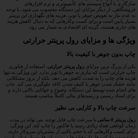
سازگاری با انواع سیستم های کامپیوتری و نرم افزارهای
فروشگاهی، از دیگر مزایای این دستگاه محسوب می شود. با توجه
به عدم نیاز به تعویض جوهر یا تونر، هزینه های نگهداری این پرینتر
بسیار پایین است و برای کسب وکارهایی که به دنبال کاهش هزینه
های جاری هستند، گزینه ای اقتصادی به شمار می رود.
ویژگی ها و مزایای رول پرینتر حرارتی
چاپ بدون جوهر با کیفیت بالا
یکی از بزرگ ترین مزایای
رول پرینتر حرارتی
، استفاده از فناوری
چاپ حرارتی است که نیازی به جوهر یا تونر ندارد. این ویژگی نه تنها
هزینه های چاپ را به شدت کاهش می دهد، بلکه از بروز مشکلاتی
مانند خشک شدن جوهر یا کثیف شدن کاغذ جلوگیری می کند. چاپ
های انجام شده توسط این دستگاه، وضوح و خوانایی بالایی دارند و
برای اسناد رسمی و رسیدهای مالی کاملاً مناسب هستند.
سرعت چاپ بالا و کارایی بی نظیر
رول پرینتر 8 سانتی
با سرعت چاپ قابل توجه، می تواند در مدت
زمان کوتاهی تعداد زیادی رسید یا فاکتور را چاپ کند. این ویژگی
برای کسب وکارهایی که با حجم بالایی از مشتریان سروکار دارند،
مانند سوپرمارکت ها، داروخانه ها و رستوران ها، بسیار حیاتی است.