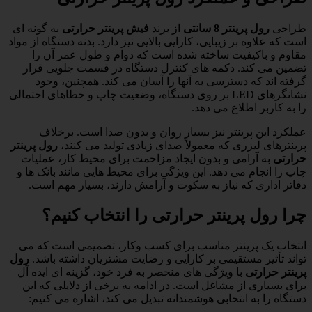
طراحی
رول پرینتر 8 سانتی
از برند
فیش پرینتر حرارتی
به گونه ای
است که علاوه بر زیبایی، کارایی بالایی نیز دارد. بدنه دستگاه از مواد
مقاوم و باکیفیت ساخته شده است که دوام و طول عمر آن را
تضمین می کند. دکمه های کنترل دستگاه در قسمت جلویی قرار
گرفته اند که دسترسی به آنها را آسان می کند. همچنین، وجود
نشانگرهای LED بر روی دستگاه، وضعیت چاپ و خطاهای احتمالی
را به کاربر اطلاع می دهد.
عملکرد این پرینتر نیز بسیار روان و بدون صدا است. برخلاف
پرینترهای لیزری که معمولاً صدای زیادی تولید می کنند،
رول پرینتر
حرارتی
به آرامی و بدون ایجاد مزاحمت برای محیط کار، عملیات
چاپ را انجام می دهد. این ویژگی برای محیط هایی مانند بانک ها و
دفاتر اداری که نیاز به سکوت و آرامش دارند، بسیار مهم است.
چرا رول پرینتر حرارتی را انتخاب کنیم؟
انتخاب یک پرینتر مناسب برای کسب وکار، تصمیمی است که می
تواند تأثیر مستقیمی بر کارایی و رضایت مشتریان داشته باشد.
رول
پرینتر حرارتی
با ویژگی های منحصر به فرد خود، گزینه ای ایده آل
برای بسیاری از مشاغل است. در ادامه به برخی از دلایلی که این
دستگاه را به انتخابی هوشمندانه تبدیل می کند، اشاره می کنیم: