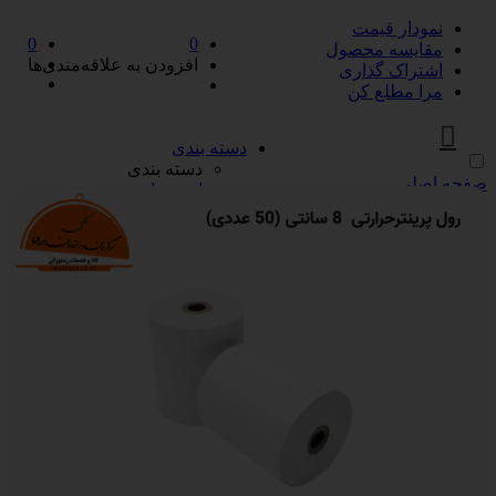
نمودار قیمت
0
0
مقایسه محصول
افزودن به علاقه‌مندی‌ها
اشتراک گذاری
مرا مطلع کن
دسته بندی
دسته بندی
صفحه اصلی
ادویه‌جات
ادویه‌جات
آویشن
ادویه مخلوط
دارچین
زردچوبه
سماق
فلفل
پیازها
پیازها
پوره پیاز
پیاز چیپسی
پیاز سرخ شده
پیاز نگینی
سرکه و آبلیمو