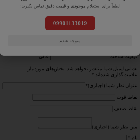
لطفاً برای استعلام
موجودی و قیمت دقیق
تماس بگیرید:
09901133019
رول پرینترحرارتی 8 سانتی (50 عددی)
متوجه شدم
ارزش خرید به نسبت قیمت
عالی
کیفیت ساخت
عالی
نشانی ایمیل شما منتشر نخواهد شد.
بخش‌های موردنیاز
علامت‌گذاری شده‌اند
*
عنوان نظر شما (اجباری)
*
نقاط قوت
نقاط ضعف
متن نظر شما (اجباری)
نام
*