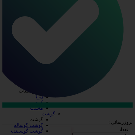
ظرف چند پرسی
ظرف دو پرسی
فویل آلومینیومی
ظروف یکبار مصرف
ظروف یکبار مصرف
درب ظروف
دستکش
سفره
سلفون
ظرف پلاستیکی
قاشق، چنگال، کارد
کیسه فریزر
لیوان
نایلکس
کره و لبنیات
کره و لبنیات
دوغ
کره
ماست
ارتباط با فروش در بله
گوشت
تماس با کارشناسان
گوشت
بروزرسانی :
گوشت گوساله
تعداد
گوشت گوسفندی