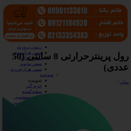
سرکه و آبلیمو
آب نارنج
آبلیمو
سرکه
سس، رب و زیتون
سس، رب و زیتون
رب گوجه
زیتون
زیتون پرورده
سس فرانسوی
رول پرینترحرارتی 8 سانتی (50
سس کچاپ
سس مایونز
عددی)
سس هزارجزیره
شوینده
شوینده
سایر
/
جرم گیر
سفیدکننده
مایع دستشویی
مایع ظرفشویی
ظروف آلومینیومی
ظروف آلومینیومی
درب آلومینیومی
دیس آلومینیومی
ظرف تک پرسی