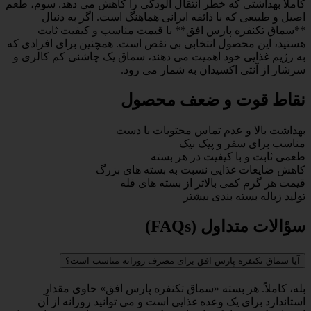
کاملاً بهداشتی که خطر انتقال آلودگی را کاهش می دهد. سوم، طعم
اصیل و طبیعی که با ذائقه ایرانی هماهنگ است. اگر به دنبال
**سماق تکنفره پارس افق** با قیمت مناسب و کیفیت ثابت
هستید، این محصول انتخابی بی نقص است. همچنین برای افرادی که
به رژیم غذایی خود اهمیت می دهند، سماق یک چاشنی کم کالری و
سرشار از آنتی اکسیدان به شمار می رود.
نقاط قوت و ضعف محصول
بهداشت بالا و عدم تماس محتویات با دست
مناسب برای سفر و پیک نیک
طعمی ثابت و با کیفیت در هر بسته
کاهش ضایعات غذایی نسبت به بسته های بزرگ
قیمت هر گرم کمی بالاتر از بسته های فله
تولید زباله بسته بندی بیشتر
سؤالات متداول (FAQs)
آیا سماق تکنفره پارس افق برای مصرف روزانه مناسب است؟
بله، کاملاً. هر بسته «سماق تکنفره پارس افق» حاوی مقدار
استاندارد برای یک وعده غذایی است و می توانید روزانه از آن