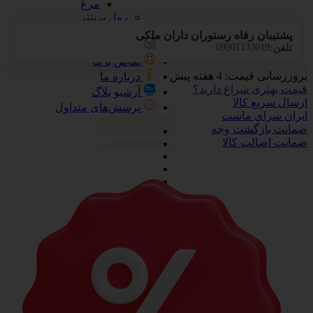
مرغ
رول پرینتر
زغال
پشتیبان رفاه رستوران داران ملکی
پیگیری سفارشات
09901133019
تلفن:
تماس با ما
بروزرسانی قیمت:
4 هفته پیش
درباره ما
قیمت بهتری سراغ دارید؟
آرشیو بلاگ
ارسال سریع کالا
پرسش‌های متداول
ایران سرای ماست
ضمانت بازگشت وجه
ضمانت اضالت کالا