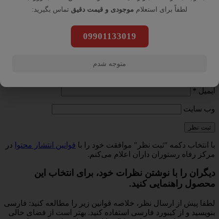
نقاط قوت
لطفاً برای استعلام
موجودی و قیمت دقیق
تماس بگیرید:
نقاط ضعف
09901133019
متن نظر شما (اجباری)
متوجه شدم
نام
*
ایمیل
*
وب‌ سایت
با انتخاب دکمه "ثبت نظر" موافقت خود را با
قوانین انتشار محتوا
در
مرکز رفاه رستوران داران اعلام می‌کنم.
دیگران را با نوشتن نظرات خود، برای انتخاب این
محصول راهنمایی کنید.
لطفا پیش از ارسال نظر، خلاصه قوانین زیر را مطالعه کنید: فارسی
بنویسید و از کیبورد فارسی استفاده کنید. بهتر است از فضای خالی