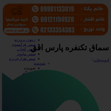
سرکه و آبلیمو
آب نارنج
آبلیمو
سرکه
سس، رب و زیتون
سس، رب و زیتون
رب گوجه
زیتون
زیتون پرورده
سس فرانسوی
سماق تکنفره پارس افق
سس کچاپ
سس مایونز
سس هزارجزیره
ادویه‌جات
/
شوینده
شوینده
جرم گیر
سفیدکننده
مایع دستشویی
مایع ظرفشویی
ظروف آلومینیومی
ظروف آلومینیومی
درب آلومینیومی
دیس آلومینیومی
ظرف تک پرسی