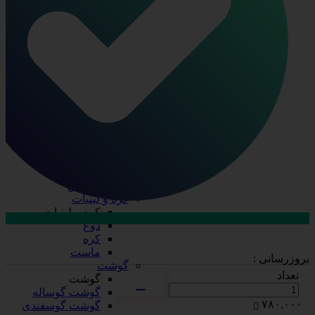
ظرف چند پرسی
ظرف دو پرسی
فویل آلومینیومی
ظروف یکبار مصرف
ظروف یکبار مصرف
درب ظروف
دستکش
سفره
سلفون
ظرف پلاستیکی
قاشق، چنگال، کارد
کیسه فریزر
لیوان
نایلکس
کره و لبنیات
کره و لبنیات
دوغ
ارتباط با فروش در بله
کره
تماس با کارشناسان
ماست
بروزرسانی :
گوشت
تعداد
گوشت
گوشت گوساله
۷۸۰,۰۰۰
گوشت گوسفندی