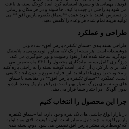
فودها، مهمانی ها و سفرها استفاده کرد. ابعاد کوچک بسته ها باعث
می شود به راحتی در جیب یا کیف جا شوند و در هر مکان و زمانی
در دسترس باشند. با خرید عمده **سماق تکنفره پارس افق** می
توانید هزینه تمام شده هر وعده را کاهش دهید.
طراحی و عملکرد
طراحی بسته بندی «سماق تکنفره پارس افق» ساده ولی
هوشمندانه است. هر بسته از یک لایه مقاوم آلومینیومی یا پلاستیک
فودگرید ساخته شده که از نفوذ رطوبت و نور جلوگیری می کند.
درزگیری کامل بسته، ماندگاری محصول را تا ۲۴ ماه تضمین می
کند. برای باز کردن آن کافی است گوشه بسته را به راحتی پاره کنید
و محتویات را روی غذا بپاشید. این فرآیند سریع و بدون ایجاد کثیفی
است. عملکرد **سماق تکنفره پارس افق** در مقایسه با سماق
های بسته بندی بزرگ بسیار بهتر است زیرا هر بار یک وعده تازه و
بدون آلودگی در اختیار شما قرار می دهد.
چرا این محصول را انتخاب کنیم
در بازار انواع چاشنی های تک نفره وجود دارد، اما «سماق تکنفره
پارس افق» به چند دلیل متمایز است: اول، کیفیت بالای مواد اولیه
که توسط برند معتبر پارس افق تضمین می شود. دوم، بسته بندی