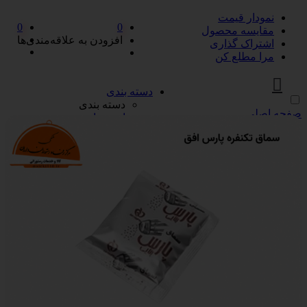
نمودار قیمت
0
0
مقایسه محصول
افزودن به علاقه‌مندی‌ها
اشتراک گذاری
مرا مطلع کن
دسته بندی
دسته بندی
صفحه اصلی
ادویه‌جات
ادویه‌جات
آویشن
ادویه مخلوط
دارچین
زردچوبه
سماق
فلفل
پیازها
پیازها
پوره پیاز
پیاز چیپسی
پیاز سرخ شده
پیاز نگینی
سرکه و آبلیمو