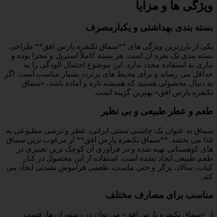
ویژگی ها و مزایا
بسته بندی بهداشتی و یکبارمصرف
یکی از بارزترین ویژگی های **سماق تکنفره پارس افق** طراحی
بسته بندی تک نفره آن است. هر بسته کاملاً استریل و مجزا بوده و
نیازی به استفاده مجدد ندارد. این موضوع احتمال آلودگی را به
حداقل می رساند و برای محیط های پرتردد بسیار مناسب است. اگر
به دنبال محصولی هستید که همیشه تازه و آماده باشد، «سماق
تکنفره پارس افق» بهترین گزینه است.
طعم و عطر طبیعی و بی نظیر
سماق به عنوان یک چاشنی سنتی ایرانی، عطر و ترشی مطبوعی به
غذا می بخشد. **سماق تکنفره پارس افق** از مرغوب ترین سماق
های کوهستانی تهیه شده و در فرآوری آن کوچک ترین تغییری در
طعم طبیعی ایجاد نشده است. استفاده از این محصول در کنار
کباب، سالاد، برگر و حتی ماست، طعمی فراموش نشدنی ایجاد می
کند.
مناسب برای مصارف مختلف
از «سماق تکنفره پارس افق» می توان در رستوران ها، فست