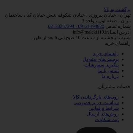
برگشت به بالا
تهران ، خیابان پیروزی ، خیابان شکوفه ،نبش خیابان کیا ، ساختمان
ایران ، طبقه اول ، واحد 3
شماره تماس
09121194920 - 02133257294
آدرس ایمیل
info@maleki110.ir
شنبه تا پنجشنبه از ساعت 10 صبح الی 6 بعد از ظهر
راهنمای خرید
راهنمای خرید
پرسش‌های متداول
پیگیری سفارشات
تماس با ما
درباره ما
خدمات مشتریان
رویه‌های بازگرداندن کالا
سیاست حریم خصوصی
شرایط و قوانین
روش‌های ارسال
ثبت شکایات