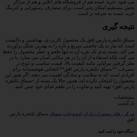
می شود. خرید عمده هم از فروشگاه های آنلاین و هم از مراکز
پخش مستقیم امکان پذیر است. برای مصارف رستورانی و کترینگ
خرید عمده به صرفه تر است.
نتیجه گیری
سماق تکنفره پارس افق یک محصول کاربردی، بهداشتی و باکیفیت
است که نیاز به یک چاشنی سریع و تازه را به بهترین شکل برآورده
می کند. بسته بندی تک نفره آن نه تنها طعم و عطر محصول را حفظ
می کند، بلکه استفاده از آن را در هر مکانی آسان می سازد. با در
نظر گرفتن مزایایی مانند کیفیت بالا، قیمت مناسب و تنوع در
مصرف، **سماق تکنفره پارس افق** انتخابی هوشمندانه برای
افرادی است که به سلامت و سادگی اهمیت می دهند. اگر هنوز این
محصول را امتحان نکرده اید، همین حالا یک بسته از «سماق تکنفره
پارس افق» تهیه کنید و تفاوت را در طعم غذای خود حس کنید.
مشخصات
بازگشت
مرکز رفاه رستوران داران
ادویه‌جات
سماق
سماق تکنفره پارس
افق
دیدگاه خود را ثبت کنید