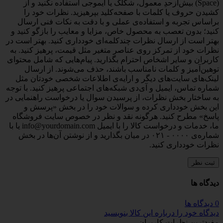
(Space) بیش‌از‌حدِ معمول، شکلک یا ایموجی استفاده نکنید و از
کشیدن حروف یا کلمات با صفحه‌کلید بپرهیزید. نظرات خود را
براساس تجربه و استفاده‌ی عملی و با دقت به نکات فنی ارسال
کنید؛ بدون تعصب به محصول خاص، مزایا و معایب را بازگو کنید و
بهتر است از ارسال نظرات چندکلمه‌‌ای خودداری کنید. بهتر است در
نظرات خود از تمرکز روی عناصر متغیر مثل قیمت، پرهیز کنید. به
کاربران و سایر اشخاص احترام بگذارید. پیام‌هایی که شامل محتوای
توهین‌آمیز و کلمات نامناسب باشند، حذف می‌شوند. از ارسال
لینک‌های سایت‌های دیگر و ارایه‌ی اطلاعات شخصی خودتان مثل
شماره تماس، ایمیل و آی‌دی شبکه‌های اجتماعی پرهیز کنید. با توجه
به ساختار بخش نظرات، از پرسیدن سوال یا درخواست راهنمایی در
این بخش خودداری کرده و سوالات خود را در بخش «پرسش و
پاسخ» مطرح کنید. هرگونه نقد و نظر در خصوص سایت فروشگاه
ما، خدمات و درخواست کالا را با ایمیل info@yourdomain.com یا با
شماره‌ی ۰۰۰۰ - ۰۲۱ در میان بگذارید و از نوشتن آن‌ها در بخش
نظرات خودداری کنید.
ثبت نظر
دیدگاه ها
0 دیدگاه ها
دیدگاه خود را درباره این کالا بنویسید
مفیدترین نظرات کاربران