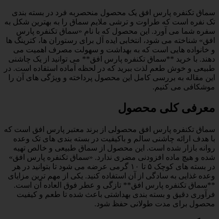
سماق تکنفره پارس افق یک محصول منحصربه فرد در بسته بندی
تک نفره است که طراوت و ترشی ملایم سماق را به بهترین شکل به
سفره شما می آورد. این محصول که با نام «سماق تکنفره پارس
افق» شناخته می شود، انتخابی ایده آل برای رستوران ها، کترینگ ها
و خانواده هایی است که به بهداشت و سهولت مصرف اهمیت می
دهند. با خرید **سماق تکنفره پارس افق** می توانید از یک چاشنی
طبیعی و خوش طعم لذت ببرید که در لحظه آماده استفاده است. در
این مقاله به بررسی کامل این محصول پرداخته و ویژگی های آن را
موشکافی می کنیم.
معرفی کلی محصول
سماق تکنفره پارس افق محصولی از برند معتبر پارس افق است که
با هدف ارائه چاشنی سالم و باکیفیت در بسته بندی های تک وعده
روانه بازار شده است. این محصول از سماق طبیعی و خالص تهیه
شده و هیچ ماده افزودنی مضری ندارد. «سماق تکنفره پارس افق»
در بسته های کوچک ۵ تا ۱۰ گرمی عرضه می شود تا بتوانید در هر
وعده غذایی به سادگی از آن استفاده کنید. یکی از مهم ترین مزایای
**سماق تکنفره پارس افق** تازگی و عطر فوق العاده آن است.
فرآوری دقیق و بسته بندی بهداشتی باعث شده تا طعم و کیفیت
محصول برای مدت طولانی حفظ شود.