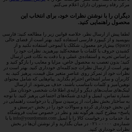
مرکز رفاه رستوران داران اعلام می‌کنم.
دیگران را با نوشتن نظرات خود، برای انتخاب این
محصول راهنمایی کنید.
لطفا پیش از ارسال نظر، خلاصه قوانین زیر را مطالعه کنید: فارسی
بنویسید و از کیبورد فارسی استفاده کنید. بهتر است از فضای خالی
(Space) بیش‌از‌حدِ معمول، شکلک یا ایموجی استفاده نکنید و از
کشیدن حروف یا کلمات با صفحه‌کلید بپرهیزید. نظرات خود را
براساس تجربه و استفاده‌ی عملی و با دقت به نکات فنی ارسال
کنید؛ بدون تعصب به محصول خاص، مزایا و معایب را بازگو کنید و
بهتر است از ارسال نظرات چندکلمه‌‌ای خودداری کنید. بهتر است در
نظرات خود از تمرکز روی عناصر متغیر مثل قیمت، پرهیز کنید. به
کاربران و سایر اشخاص احترام بگذارید. پیام‌هایی که شامل محتوای
توهین‌آمیز و کلمات نامناسب باشند، حذف می‌شوند. از ارسال
لینک‌های سایت‌های دیگر و ارایه‌ی اطلاعات شخصی خودتان مثل
شماره تماس، ایمیل و آی‌دی شبکه‌های اجتماعی پرهیز کنید. با توجه
به ساختار بخش نظرات، از پرسیدن سوال یا درخواست راهنمایی در
این بخش خودداری کرده و سوالات خود را در بخش «پرسش و
پاسخ» مطرح کنید. هرگونه نقد و نظر در خصوص سایت فروشگاه
ما، خدمات و درخواست کالا را با ایمیل info@yourdomain.com یا با
شماره‌ی ۰۰۰۰ - ۰۲۱ در میان بگذارید و از نوشتن آن‌ها در بخش
نظرات خودداری کنید.